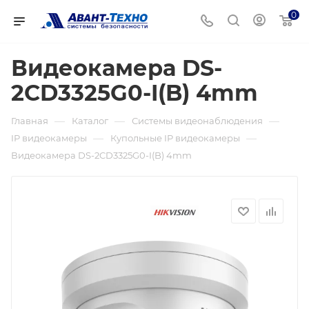
0
Видеокамера DS-
2CD3325G0-I(B) 4mm
—
—
—
Главная
Каталог
Системы видеонаблюдения
—
—
IP видеокамеры
Купольные IP видеокамеры
Видеокамера DS-2CD3325G0-I(B) 4mm