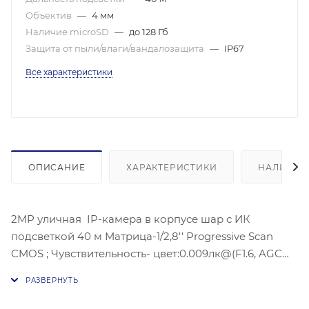
Объектив
—
4 мм
Наличие microSD
—
до 128 Гб
Защита от пыли/влаги/вандалозащита
—
IP67
Все характеристики
ОПИСАНИЕ
ХАРАКТЕРИСТИКИ
НАЛИЧИЕ
2MP уличная IP-камера в корпусе шар с ИК
подсветкой 40 м Матрица-1/2,8'' Progressive Scan
CMOS ; Чувствительность- цвет:0.009лк@(F1.6, AGC
ВКЛ).Угол обзора объектива: по горизонтали:86°, по
вертикали: 46°, по диагонали: 103°,
Видеосжатие: H.265/H.264/H.264+/H.265+;