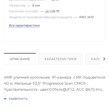
Объектив
—
6 мм
Наличие microSD
—
до 128 Гб
Защита от пыли/влаги/вандалозащита
—
IP67, IK10
Все характеристики
ОПИСАНИЕ
ХАРАКТЕРИСТИКИ
НАЛИЧИЕ
4MP уличная купольная IP-камера с ИК подсветкой
40 м. Матрица-1/2,5'' Progressive Scan CMOS ;
Чувствительность- цвет:0.014лк@(F1.2, AGC ВКЛ).Угол
обзора объектива: по горизонтали: 53°, по
вертикали: 30°, по диагонали: 61°,
Видеосжатие: H.265/H.264/H.264+/H.265+;