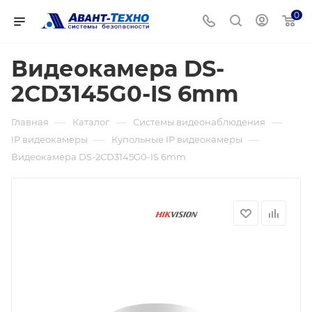
0
Видеокамера DS-
2CD3145G0-IS 6mm
—
—
—
Главная
Каталог
Системы видеонаблюдения
—
—
IP видеокамеры
Купольные IP видеокамеры
Видеокамера DS-2CD3145G0-IS 6mm