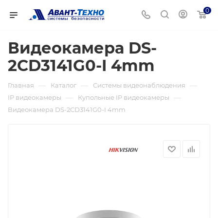
0
Видеокамера DS-
2CD3141G0-I 4mm
—
—
—
Главная
Каталог
Системы видеонаблюдения
—
—
IP видеокамеры
Купольные IP видеокамеры
Видеокамера DS-2CD3141G0-I 4mm