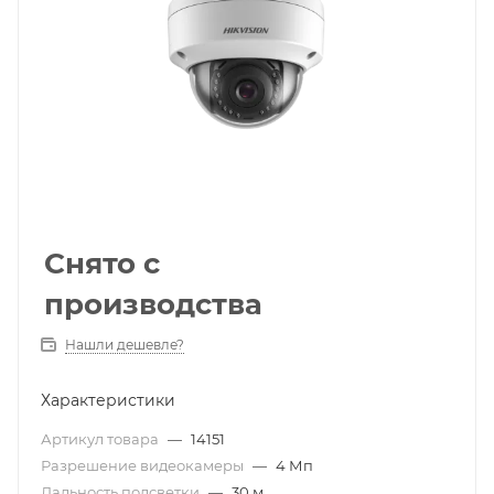
Снято с
производства
Нашли дешевле?
Характеристики
Артикул товара
—
14151
Разрешение видеокамеры
—
4 Мп
Дальность подсветки
—
30 м