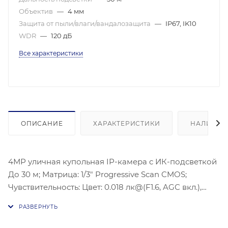
Объектив
—
4 мм
Защита от пыли/влаги/вандалозащита
—
IP67, IK10
WDR
—
120 дБ
Все характеристики
ОПИСАНИЕ
ХАРАКТЕРИСТИКИ
НАЛИЧИЕ
4МР уличная купольная IP-камера c ИК-подсветкой
До 30 м; Матрица: 1/3" Progressive Scan CMOS;
Чувствительность: Цвет: 0.018 лк@(F1.6, AGC вкл.),
0.028 лк@(F2.0, AGC вкл.); Объектив: 4 мм @F2.0;
Угол обзора объектива: по горизонтали: 75°, по
вертикали: 41°, по диагонали: 88°; Максимальное