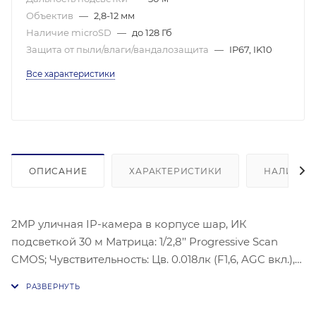
Объектив
—
2,8-12 мм
Наличие microSD
—
до 128 Гб
Защита от пыли/влаги/вандалозащита
—
IP67, IK10
Все характеристики
ОПИСАНИЕ
ХАРАКТЕРИСТИКИ
НАЛИЧИЕ
2MP уличная IP-камера в корпусе шар, ИК
подсветкой 30 м Матрица: 1/2,8’’ Progressive Scan
CMOS; Чувствительность: Цв. 0.018лк (F1,6, AGC вкл.),
0лк с ИК; Угол обзора объектива: 110-31°,
Видеосжатие: H.265/H.264/H.264+/H.265+;
Максимальное разрешение: (1920 × 1080), 30 к/с;