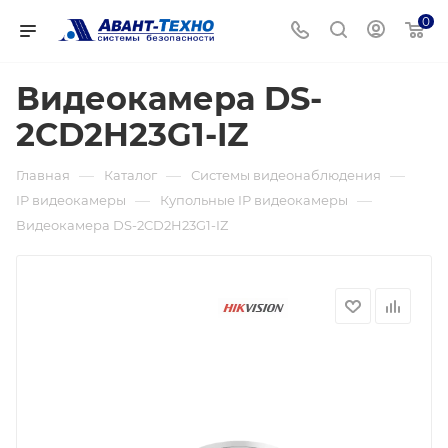
0
Видеокамера DS-
2CD2H23G1-IZ
—
—
—
Главная
Каталог
Системы видеонаблюдения
—
—
IP видеокамеры
Купольные IP видеокамеры
Видеокамера DS-2CD2H23G1-IZ