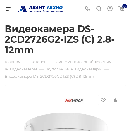
0
Видеокамера DS-
2CD2726G2-IZS (C) 2.8-
12mm
—
—
—
Главная
Каталог
Системы видеонаблюдения
—
—
IP видеокамеры
Купольные IP видеокамеры
Видеокамера DS-2CD2726G2-IZS (C) 2.8-12mm