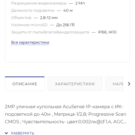
Разрешение видеокамеры
—
2 Мп
Дальность подсветки
—
40 м
Объектив
—
2,8-12 мм
Наличие microSD
—
До 256 Гб
Защита от пыли/влаги/вандалозащита
—
IP66, IK10
Все характеристики
ОПИСАНИЕ
ХАРАКТЕРИСТИКИ
НАЛИЧИЕ
2МР уличная купольная AcuSense IP-камера с ИК-
подсветкой до 40м , Матрица-1/2,8; Progressive Scan
CMOS ; Чувствительность- цвет:0.002лк@(F1,4, AGC
ВКЛ) , Разрешение: 1920 × 1080 @30 к/с; Угол-: 113-