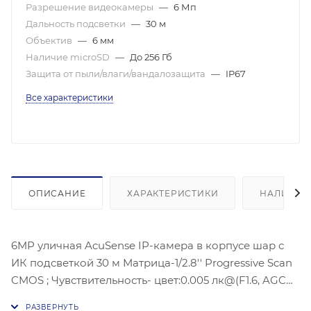
Разрешение видеокамеры
—
6 Мп
Дальность подсветки
—
30 м
Объектив
—
6 мм
Наличие microSD
—
До 256 Гб
Защита от пыли/влаги/вандалозащита
—
IP67
Все характеристики
ОПИСАНИЕ
ХАРАКТЕРИСТИКИ
НАЛИЧИЕ
6MP уличная AcuSense IP-камера в корпусе шар с
ИК подсветкой 30 м Матрица-1/2.8'' Progressive Scan
CMOS ; Чувствительность- цвет:0.005 лк@(F1.6, AGC
ВКЛ)3200 × 1800 @ 30 к/с; BLC/HLC/3D DNRC;