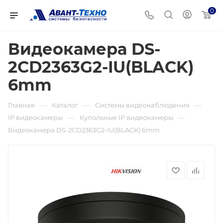
0
Видеокамера DS-
2CD2363G2-IU(BLACK)
6mm
—
—
—
Главная
Каталог
Системы видеонаблюдения
—
—
IP видеокамеры
Купольные IP видеокамеры
Видеокамера DS-2CD2363G2-IU(BLACK) 6mm