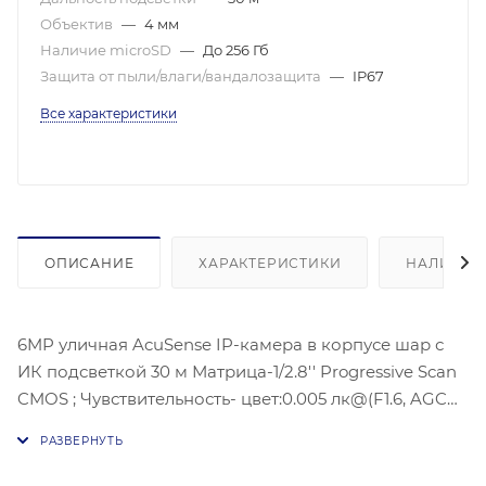
Объектив
—
4 мм
Наличие microSD
—
До 256 Гб
Защита от пыли/влаги/вандалозащита
—
IP67
Все характеристики
ОПИСАНИЕ
ХАРАКТЕРИСТИКИ
НАЛИЧИЕ
6MP уличная AcuSense IP-камера в корпусе шар с
ИК подсветкой 30 м Матрица-1/2.8'' Progressive Scan
CMOS ; Чувствительность- цвет:0.005 лк@(F1.6, AGC
ВКЛ)Угол обзора объектива: по горизонтали:87°, по
вертикали:46°, по диагонали105°, Видеосжатие:
H.265/H.264/H.264+/H.265+; Максимальное