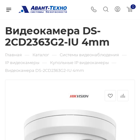
0
Видеокамера DS-
2CD2363G2-IU 4mm
—
—
—
Главная
Каталог
Системы видеонаблюдения
—
—
IP видеокамеры
Купольные IP видеокамеры
Видеокамера DS-2CD2363G2-IU 4mm