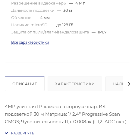
Разрешение видеокамеры
—
4 Мп
Дальность подсветки
—
30 м
Объектив
—
4 мм
Наличие microSD
—
до 128 Гб
Защита от пыли/влаги/вандалозащита
—
IP67
Все характеристики
ОПИСАНИЕ
ХАРАКТЕРИСТИКИ
НАЛИЧИЕ
4MP уличная IP-камера в корпусе шар, ИК
подсветкой 30 м Матрица: 1/ 2,4’’ Progressive Scan
CMOS; Чувствительность: Цв. 0.008лк (F1,2, AGC вкл.),
0лк с ИК; Угол обзора объектива: горизонтальный: