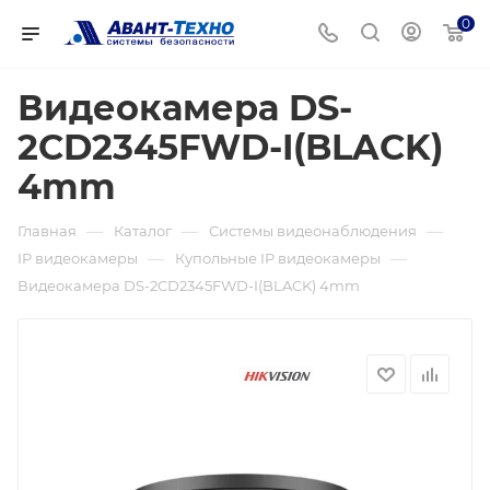
0
Видеокамера DS-
2CD2345FWD-I(BLACK)
4mm
—
—
—
Главная
Каталог
Системы видеонаблюдения
—
—
IP видеокамеры
Купольные IP видеокамеры
Видеокамера DS-2CD2345FWD-I(BLACK) 4mm