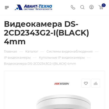
0
Видеокамера DS-
2CD2343G2-I(BLACK)
4mm
—
—
—
Главная
Каталог
Системы видеонаблюдения
—
—
IP видеокамеры
Купольные IP видеокамеры
Видеокамера DS-2CD2343G2-I(BLACK) 4mm