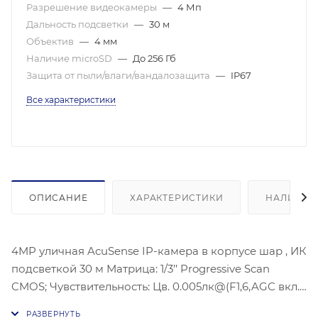
Разрешение видеокамеры
—
4 Мп
Дальность подсветки
—
30 м
Объектив
—
4 мм
Наличие microSD
—
До 256 Гб
Защита от пыли/влаги/вандалозащита
—
IP67
Все характеристики
ОПИСАНИЕ
ХАРАКТЕРИСТИКИ
НАЛИЧИЕ
4MP уличная AcuSense IP-камера в корпусе шар , ИК
подсветкой 30 м Матрица: 1/3’’ Progressive Scan
CMOS; Чувствительность: Цв. 0.005лк@(F1,6,AGC вкл.),
0лк с ИК; Угол обзора объектива: по