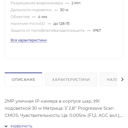
Разрешение видеокамеры
—
2 Мп
Дальность подсветки
—
30 м
Объектив
—
4 мм
Наличие microSD
—
до 128 Гб
Защита от пыли/влаги/вандалозащита
—
IP67
Все характеристики
ОПИСАНИЕ
ХАРАКТЕРИСТИКИ
НАЛИЧИЕ
2MP уличная IP-камера в корпусе шар, ИК
подсветкой 30 м Матрица: 1/ 2,8’’ Progressive Scan
CMOS; Чувствительность: Цв. 0.005лк (F1,2, AGC вкл.),
0лк с ИК; Угол обзора объектива: