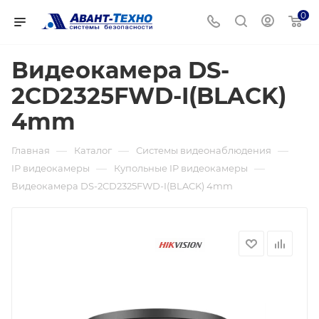
0
Видеокамера DS-
2CD2325FWD-I(BLACK)
4mm
—
—
—
Главная
Каталог
Системы видеонаблюдения
—
—
IP видеокамеры
Купольные IP видеокамеры
Видеокамера DS-2CD2325FWD-I(BLACK) 4mm