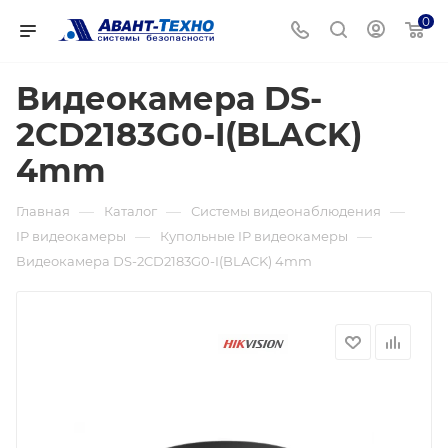
0
Видеокамера DS-
2CD2183G0-I(BLACK)
4mm
—
—
—
Главная
Каталог
Системы видеонаблюдения
—
—
IP видеокамеры
Купольные IP видеокамеры
Видеокамера DS-2CD2183G0-I(BLACK) 4mm