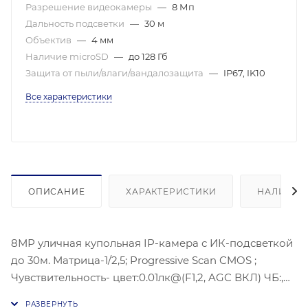
Разрешение видеокамеры
—
8 Мп
Дальность подсветки
—
30 м
Объектив
—
4 мм
Наличие microSD
—
до 128 Гб
Защита от пыли/влаги/вандалозащита
—
IP67, IK10
Все характеристики
ОПИСАНИЕ
ХАРАКТЕРИСТИКИ
НАЛИЧИЕ
8МР уличная купольная IP-камера с ИК-подсветкой
до 30м. Матрица-1/2,5; Progressive Scan CMOS ;
Чувствительность- цвет:0.01лк@(F1,2, AGC ВКЛ) ЧБ:,
0.028 лк@(F2,0 AGC вкл),Угол обзора объектива: по