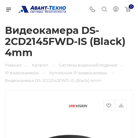
0
Видеокамера DS-
2CD2145FWD-IS (Black)
4mm
—
—
—
Главная
Каталог
Системы видеонаблюдения
—
—
IP видеокамеры
Купольные IP видеокамеры
Видеокамера DS-2CD2145FWD-IS (Black) 4mm