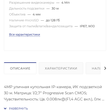
Разрешение видеокамеры
—
4 Мп
Дальность подсветки
—
30 м
Объектив
—
4 мм
Наличие microSD
—
до 128 Гб
Защита от пыли/влаги/вандалозащита
—
IP67, IK10
Все характеристики
ОПИСАНИЕ
ХАРАКТЕРИСТИКИ
НАЛИЧИЕ
4MP уличная купольная IP-камера, ИК подсветкой
30 м. Матрица: 1/2,7’’ Progressive Scan CMOS;
Чувствительность: Цв. 0.008лк@(F1,4 AGC вкл.), 0лк с
ИК; Угол обзора объектива: по горизонтали: 88°, по