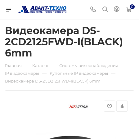
0
Видеокамера DS-
2CD2125FWD-I(BLACK)
6mm
—
—
—
Главная
Каталог
Системы видеонаблюдения
—
—
IP видеокамеры
Купольные IP видеокамеры
Видеокамера DS-2CD2125FWD-I(BLACK) 6mm