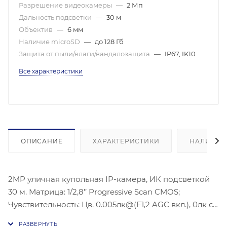
Разрешение видеокамеры
—
2 Мп
Дальность подсветки
—
30 м
Объектив
—
6 мм
Наличие microSD
—
до 128 Гб
Защита от пыли/влаги/вандалозащита
—
IP67, IK10
Все характеристики
ОПИСАНИЕ
ХАРАКТЕРИСТИКИ
НАЛИЧИЕ
2MP уличная купольная IP-камера, ИК подсветкой
30 м. Матрица: 1/2,8’’ Progressive Scan CMOS;
Чувствительность: Цв. 0.005лк@(F1,2 AGC вкл.), 0лк с
ИК; Угол обзора объектива: по горизонтали: