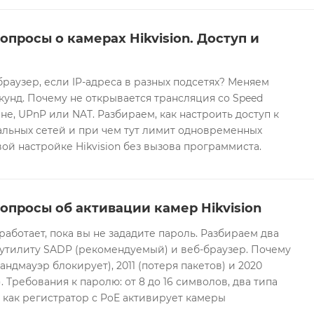
опросы о камерах Hikvision. Доступ и
браузер, если IP-адреса в разных подсетях? Меняем
екунд. Почему не открывается трансляция со Speed
е, UPnP или NAT. Разбираем, как настроить доступ к
альных сетей и при чем тут лимит одновременных
ой настройке Hikvision без вызова программиста.
опросы об активации камер Hikvision
 работает, пока вы не зададите пароль. Разбираем два
 утилиту SADP (рекомендуемый) и веб-браузер. Почему
андмауэр блокирует), 2011 (потеря пакетов) и 2020
 Требования к паролю: от 8 до 16 символов, два типа
И как регистратор с PoE активирует камеры