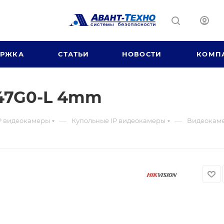
ЕРЖКА
СТАТЬИ
НОВОСТИ
КОМП
47G0-L 4mm
—
—
P видеокамеры
Купольные IP видеокамеры
Видеокам