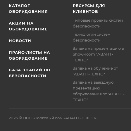
КАТАЛОГ
РЕСУРСЫ ДЛЯ
ОБОРУДОВАНИЯ
КЛИЕНТОВ
Типовые проекты систем
АКЦИИ НА
безопасности
ОБОРУДОВАНИЕ
Технологии систем
безопасности
НОВОСТИ
Заявка на презентацию в
ПРАЙС-ЛИСТЫ НА
Show-room "АВАНТ-
ОБОРУДОВАНИЕ
ТЕХНО"
Заявка на обучение от
БАЗА ЗНАНИЙ ПО
"АВАНТ-ТЕХНО"
БЕЗОПАСНОСТИ
Заявка на выездную
презентацию
оборудования от "АВАНТ-
ТЕХНО"
2026 © ООО «Торговый дом «АВАНТ-ТЕХНО»