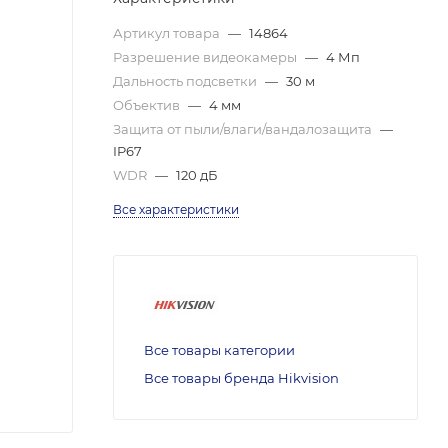
Артикул товара
—
14864
Разрешение видеокамеры
—
4 Мп
Дальность подсветки
—
30 м
Объектив
—
4 мм
Защита от пыли/влаги/вандалозащита
—
IP67
WDR
—
120 дБ
Все характеристики
Все товары категории
Все товары бренда Hikvision