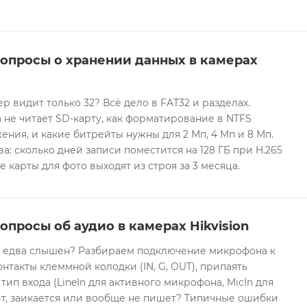
вопросы о хранении данных в камерах
ер видит только 32? Всё дело в FAT32 и разделах.
 не читает SD-карту, как форматирование в NTFS
ния, и какие битрейты нужны для 2 Мп, 4 Мп и 8 Мп.
а: сколько дней записи поместится на 128 ГБ при H.265
е карты для фото выходят из строя за 3 месяца.
опросы об аудио в камерах Hikvision
он едва слышен? Разбираем подключение микрофона к
контакты клеммной колодки (IN, G, OUT), припаять
 тип входа (LineIn для активного микрофона, MicIn для
т, заикается или вообще не пишет? Типичные ошибки