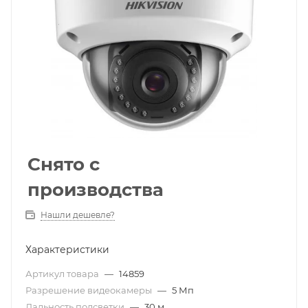
Снято с
производства
Нашли дешевле?
Характеристики
Артикул товара
—
14859
Разрешение видеокамеры
—
5 Мп
Дальность подсветки
—
30 м