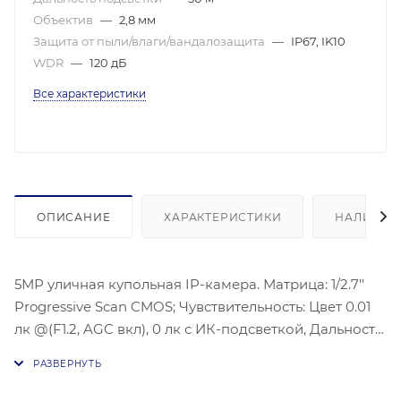
Объектив
—
2,8 мм
Защита от пыли/влаги/вандалозащита
—
IP67, IK10
WDR
—
120 дБ
Все характеристики
ОПИСАНИЕ
ХАРАКТЕРИСТИКИ
НАЛИЧИЕ
5МР уличная купольная IP-камера. Матрица: 1/2.7’’
Progressive Scan CMOS; Чувствительность: Цвет 0.01
лк @(F1.2, AGC вкл), 0 лк с ИК-подсветкой, Дальность
ИК-подсветки: До 30 м; Угол обзора объектива: по
горизонтали:100°, по вертикали:74°, по
диагонали:130°,Видеосжатие: