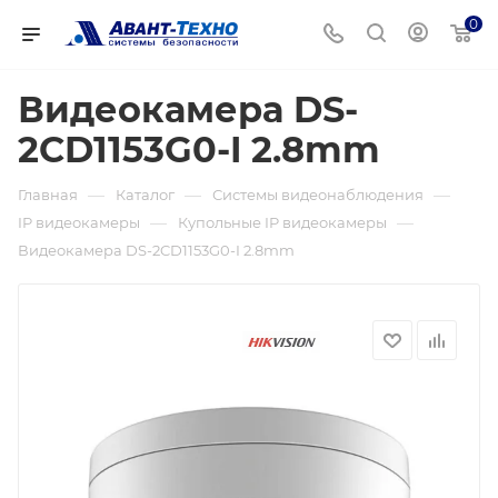
0
Видеокамера DS-
2CD1153G0-I 2.8mm
—
—
—
Главная
Каталог
Системы видеонаблюдения
—
—
IP видеокамеры
Купольные IP видеокамеры
Видеокамера DS-2CD1153G0-I 2.8mm