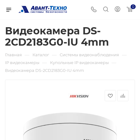
0
Видеокамера DS-
2CD2183G0-IU 4mm
—
—
—
Главная
Каталог
Системы видеонаблюдения
—
—
IP видеокамеры
Купольные IP видеокамеры
Видеокамера DS-2CD2183G0-IU 4mm