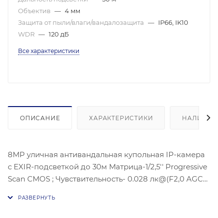
Объектив
—
4 мм
Защита от пыли/влаги/вандалозащита
—
IP66, IK10
WDR
—
120 дБ
Все характеристики
ОПИСАНИЕ
ХАРАКТЕРИСТИКИ
НАЛИЧИЕ
8МР уличная антивандальная купольная IP-камера
с EXIR-подсветкой до 30м Матрица-1/2,5'' Progressive
Scan CMOS ; Чувствительность- 0.028 лк@(F2,0 AGC
вкл),Угол обзора объектива: по горизонтали:79°, по
вертикали:42°, по диагонали:95°, 3840 × 2160@15к/с;
механический ИК-фильтр;Видео сжатие-Основной