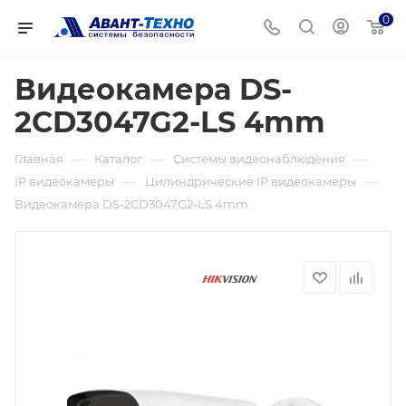
0
Видеокамера DS-
2CD3047G2-LS 4mm
—
—
—
Главная
Каталог
Системы видеонаблюдения
—
—
IP видеокамеры
Цилиндрические IP видеокамеры
Видеокамера DS-2CD3047G2-LS 4mm