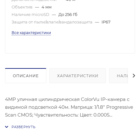
Объектив
—
4 мм
Наличие microSD
—
До 256 Гб
Защита от пыли/влаги/вандалозащита
—
IP67
Все характеристики
ОПИСАНИЕ
ХАРАКТЕРИСТИКИ
НАЛИЧИЕ
4МР уличная цилиндрическая ColorVu IP-камера с
видимой подсветкой 40м. Матрица: 1/1.8" Progressive
Scan CMOS; Чувствительность: Цвет: 0.0005
лк@(F1.0,AGC вкл.), 0 лк с ИК; Угол обзора объектива:
по горизонтали: 95°, по вертикали: 51°, по диагонали:
115°; Максимальное разрешение: 2688×1520;