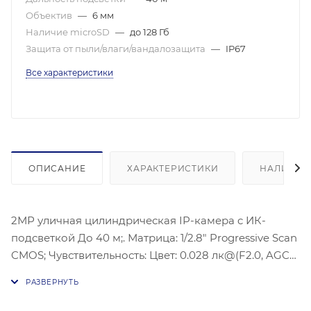
Объектив
—
6 мм
Наличие microSD
—
до 128 Гб
Защита от пыли/влаги/вандалозащита
—
IP67
Все характеристики
ОПИСАНИЕ
ХАРАКТЕРИСТИКИ
НАЛИЧИЕ
2МР уличная цилиндрическая IP-камера c ИК-
подсветкой До 40 м;. Матрица: 1/2.8" Progressive Scan
CMOS; Чувствительность: Цвет: 0.028 лк@(F2.0, AGC
вкл.), 0 лк с ИК; Объектив: 6 мм @F2.0; Угол обзора
объектива: по горизонтали: 54°, по вертикали: 30°, по
диагонали: 62°; Максимальное разрешение: