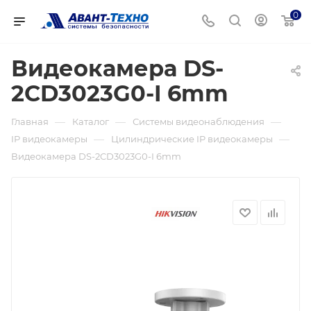
0
Видеокамера DS-
2CD3023G0-I 6mm
—
—
—
Главная
Каталог
Системы видеонаблюдения
—
—
IP видеокамеры
Цилиндрические IP видеокамеры
Видеокамера DS-2CD3023G0-I 6mm