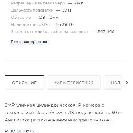
Разрешение видеокамеры
—
2 Мп
Дальность подсветки
—
50 м
Объектив
—
2,8 - 12 мм
Наличие microSD
—
До 256 Гб
Защита от пыли/влаги/вандалозащита
—
IP67, IK10
Все характеристики
ОПИСАНИЕ
ХАРАКТЕРИСТИКИ
НАЛИЧИЕ
2МР уличная цилиндрическая IP-камера с
технологией DeepinView и ИК-подсветкой до 50 м.
Аналитика распознавания номерных знаков.
Матрица-1/1.8'' Progressive Scan CMOS ;