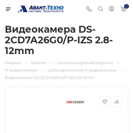
0
Видеокамера DS-
2CD7A26G0/P-IZS 2.8-
12mm
—
—
—
Главная
Каталог
Системы видеонаблюдения
—
—
IP видеокамеры
Цилиндрические IP видеокамеры
Видеокамера DS-2CD7A26G0/P-IZS 2.8-12mm