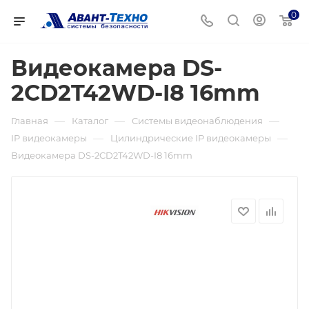
0
Видеокамера DS-
2CD2T42WD-I8 16mm
—
—
—
Главная
Каталог
Системы видеонаблюдения
—
—
IP видеокамеры
Цилиндрические IP видеокамеры
Видеокамера DS-2CD2T42WD-I8 16mm