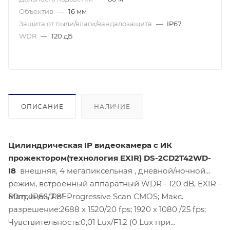
Объектив
—
16 мм
Защита от пыли/влаги/вандалозащита
—
IP67
WDR
—
120 дБ
ОПИСАНИЕ
НАЛИЧИЕ
Цилиндрическая IP видеокамера с ИК
прожектором(технология EXIR) DS-2CD2T42WD-
I8
внешняя, 4 мегапиксельная , дневной/ночной
режим, встроенный аппаратный WDR - 120 dB, EXIR -
80m, IP66, PoE
Матрица:1/2.8" Progressive Scan CMOS; Макс.
разрешение:2688 x 1520/20 fps; 1920 x 1080 /25 fps;
Чувствительность:0,01 Lux/F1.2 (0 Lux при