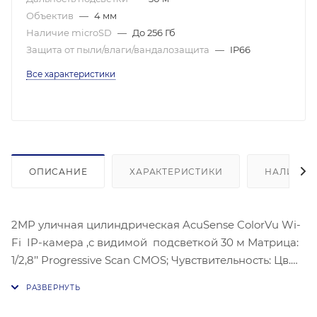
Объектив
—
4 мм
Наличие microSD
—
До 256 Гб
Защита от пыли/влаги/вандалозащита
—
IP66
Все характеристики
ОПИСАНИЕ
ХАРАКТЕРИСТИКИ
НАЛИЧИЕ
2MP уличная цилиндрическая AcuSense ColorVu Wi-
Fi IP-камера ,с видимой подсветкой 30 м Матрица:
1/2,8’’ Progressive Scan CMOS; Чувствительность: Цв.
0.0005лк@(F1,0,AGC вкл.), 0лк с ИК; Угол обзора
объектива: по горизонтали:83°, по вертикали:44°, по
диагонали:99°,Видеосжатие: H.265/H.264;