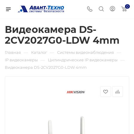
0
Видеокамера DS-
2CV2027G0-LDW 4mm
—
—
—
Главная
Каталог
Системы видеонаблюдения
—
—
IP видеокамеры
Цилиндрические IP видеокамеры
Видеокамера DS-2CV2027G0-LDW 4mm