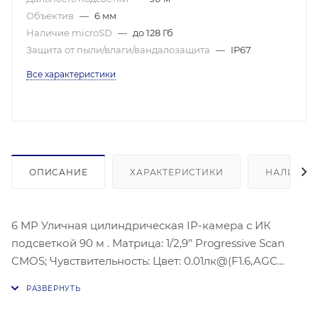
Объектив
—
6 мм
Наличие microSD
—
до 128 Гб
Защита от пыли/влаги/вандалозащита
—
IP67
Все характеристики
ОПИСАНИЕ
ХАРАКТЕРИСТИКИ
НАЛИЧИЕ
6 MP Уличная цилиндрическая IP-камера с ИК
подсветкой 90 м . Матрица: 1/2,9’’ Progressive Scan
CMOS; Чувствительность: Цвет: 0.01лк@(F1.6,AGC
вкл.), 0лк с ИК; Угол обзора объектива: По
горизонтали: 60°, по вертикали: 39°, по диагонали:
75°; Видеосжатие: H.265+/H.264+/H.265/H.264,