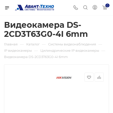
0
Видеокамера DS-
2CD3T63G0-4I 6mm
—
—
—
Главная
Каталог
Системы видеонаблюдения
—
—
IP видеокамеры
Цилиндрические IP видеокамеры
Видеокамера DS-2CD3T63G0-4I 6mm