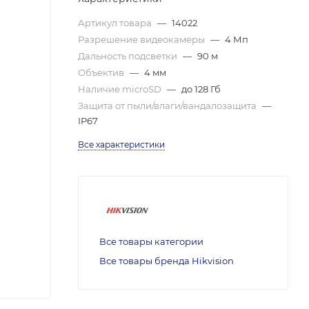
Артикул товара
—
14022
Разрешение видеокамеры
—
4 Мп
Дальность подсветки
—
90 м
Объектив
—
4 мм
Наличие microSD
—
до 128 Гб
Защита от пыли/влаги/вандалозащита
—
IP67
Все характеристики
Все товары категории
Все товары бренда Hikvision