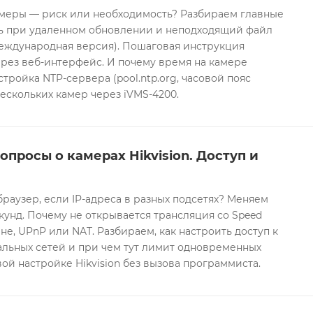
еры — риск или необходимость? Разбираем главные
ть при удаленном обновлении и неподходящий файл
международная версия). Пошаговая инструкция
рез веб-интерфейс. И почему время на камере
тройка NTP-сервера (pool.ntp.org, часовой пояс
ескольких камер через iVMS-4200.
опросы о камерах Hikvision. Доступ и
браузер, если IP-адреса в разных подсетях? Меняем
екунд. Почему не открывается трансляция со Speed
е, UPnP или NAT. Разбираем, как настроить доступ к
альных сетей и при чем тут лимит одновременных
ой настройке Hikvision без вызова программиста.