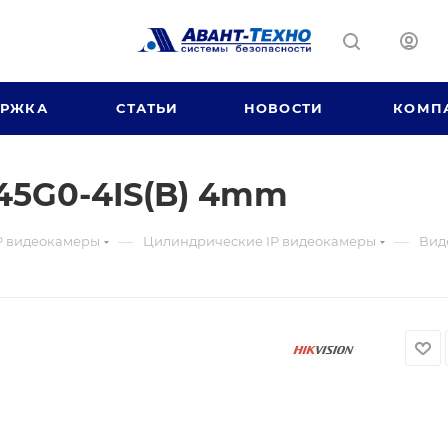
ЕРЖКА
СТАТЬИ
НОВОСТИ
КОМП
45G0-4IS(B) 4mm
—
—
P видеокамеры
Цилиндрические IP видеокамеры
Вид