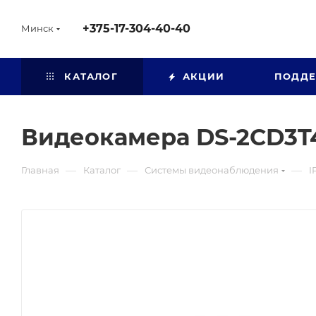
+375-17-304-40-40
Минск
КАТАЛОГ
АКЦИИ
ПОДД
Видеокамера DS-2CD3T
—
—
—
Главная
Каталог
Системы видеонаблюдения
I