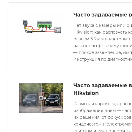
Часто задаваемые в
Нет звука с камеры или 
Hikvision: как распознать 
разъем 3.5 мм и настроить
пассивного). Почему шипи
— плохое заземление, имп
Инструкция по диагностик
Часто задаваемые 
Hikvision
Размытая картинка, красн
изображение днем — часты
их решения: от фокусиров
конденсатом и электрома
спиртом и как проверить, 