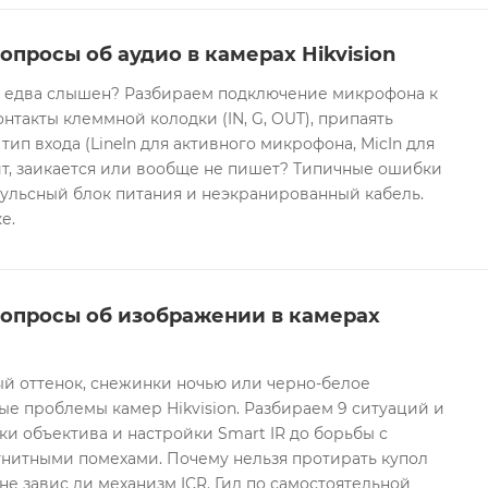
опросы об аудио в камерах Hikvision
он едва слышен? Разбираем подключение микрофона к
контакты клеммной колодки (IN, G, OUT), припаять
 тип входа (LineIn для активного микрофона, MicIn для
т, заикается или вообще не пишет? Типичные ошибки
ульсный блок питания и неэкранированный кабель.
е.
вопросы об изображении в камерах
ый оттенок, снежинки ночью или черно-белое
е проблемы камер Hikvision. Разбираем 9 ситуаций и
ки объектива и настройки Smart IR до борьбы с
гнитными помехами. Почему нельзя протирать купол
не завис ли механизм ICR. Гид по самостоятельной