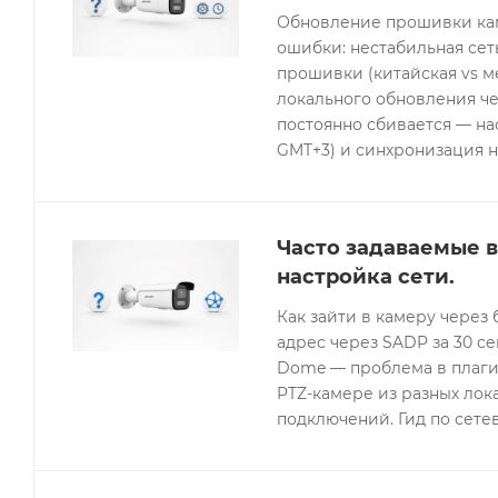
Обновление прошивки кам
ошибки: нестабильная се
прошивки (китайская vs 
локального обновления че
постоянно сбивается — нас
GMT+3) и синхронизация н
Часто задаваемые в
настройка сети.
Как зайти в камеру через 
адрес через SADP за 30 с
Dome — проблема в плагин
PTZ-камере из разных лок
подключений. Гид по сетев