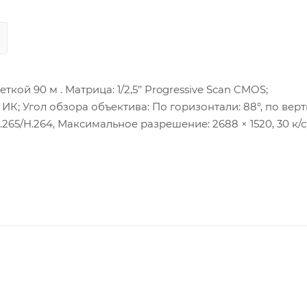
ой 90 м . Матрица: 1/2,5’’ Progressive Scan CMOS;
с ИК; Угол обзора объектива: По горизонтали: 88°, по вер
H.265/H.264, Максимальное разрешение: 2688 × 1520, 30 к/с
LE T), ISAPI, SDK, Ehome; Сетевой интерфейс: 1 RJ45 10
иовыход; Тревожные интерфейсы: 1 вход/1 выход; Слот 
ловия: -30 °C…+60 °C, влажность 95% или меньше (без кон