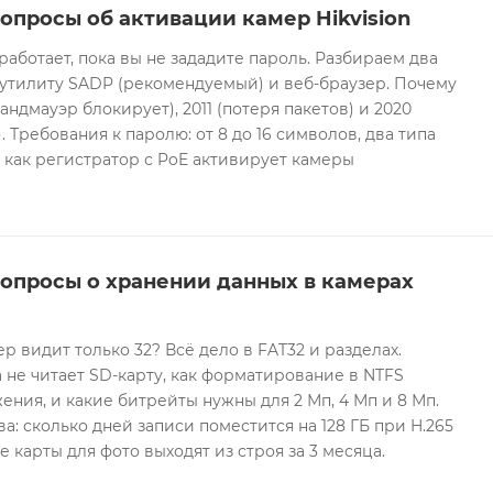
опросы об активации камер Hikvision
 работает, пока вы не зададите пароль. Разбираем два
 утилиту SADP (рекомендуемый) и веб-браузер. Почему
андмауэр блокирует), 2011 (потеря пакетов) и 2020
 Требования к паролю: от 8 до 16 символов, два типа
И как регистратор с PoE активирует камеры
вопросы о хранении данных в камерах
ер видит только 32? Всё дело в FAT32 и разделах.
 не читает SD-карту, как форматирование в NTFS
ния, и какие битрейты нужны для 2 Мп, 4 Мп и 8 Мп.
а: сколько дней записи поместится на 128 ГБ при H.265
е карты для фото выходят из строя за 3 месяца.