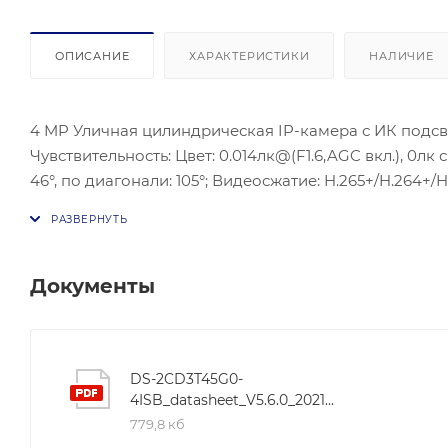
ОПИСАНИЕ
ХАРАКТЕРИСТИКИ
НАЛИЧИЕ
4 MP Уличная цилиндрическая IP-камера с ИК подсветк
Чувствительность: Цвет: 0.014лк@(F1.6,AGC вкл.), 0лк 
46°, по диагонали: 105°; Видеосжатие: H.265+/H.264+/
WDR, 3D DNR, BLC; ONVIF(PROFILE S,PROFILE G, PROFI
самонастраивающийся Ethernet порт; Аудиовход; Ауд
microSD/SDHC/SDXC до 128Гб; макс. 12 Вт; Рабочие ус
Защита: IP67.
Документы
DS-2CD3T45G0-
4ISB_datasheet_V5.6.0_20211208
779,8 кб