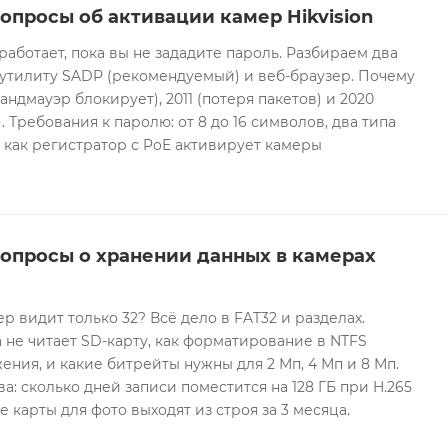
опросы об активации камер Hikvision
 работает, пока вы не зададите пароль. Разбираем два
 утилиту SADP (рекомендуемый) и веб-браузер. Почему
андмауэр блокирует), 2011 (потеря пакетов) и 2020
 Требования к паролю: от 8 до 16 символов, два типа
И как регистратор с PoE активирует камеры
вопросы о хранении данных в камерах
ер видит только 32? Всё дело в FAT32 и разделах.
 не читает SD-карту, как форматирование в NTFS
ния, и какие битрейты нужны для 2 Мп, 4 Мп и 8 Мп.
а: сколько дней записи поместится на 128 ГБ при H.265
е карты для фото выходят из строя за 3 месяца.