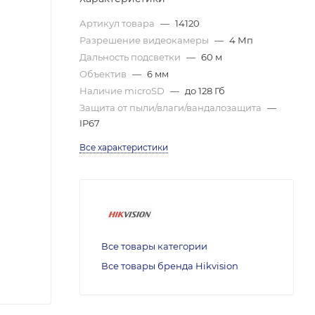
Артикул товара
—
14120
Разрешение видеокамеры
—
4 Мп
Дальность подсветки
—
60 м
Объектив
—
6 мм
Наличие microSD
—
до 128 Гб
Защита от пыли/влаги/вандалозащита
—
IP67
Все характеристики
Все товары категории
Все товары бренда Hikvision