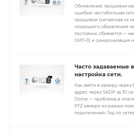
Обновление прошивки кам
ошибки: нестабильная се
прошивки (китайская vs 
локального обновления че
постоянно сбивается — нас
GMT+3) и синхронизация н
Часто задаваемые в
настройка сети.
Как зайти в камеру через 
адрес через SADP за 30 с
Dome — проблема в плагин
PTZ-камере из разных лок
подключений. Гид по сетев