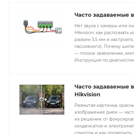
Часто задаваемые в
Нет звука с камеры или 
Hikvision: как распознать 
разъем 3.5 мм и настроить
пассивного). Почему шипи
— плохое заземление, имп
Инструкция по диагностик
Часто задаваемые 
Hikvision
Размытая картинка, красн
изображение днем — часты
их решения: от фокусиров
конденсатом и электрома
спиртом и как проверить, 