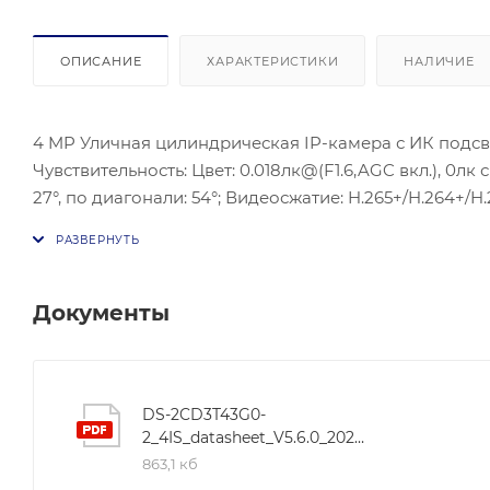
ОПИСАНИЕ
ХАРАКТЕРИСТИКИ
НАЛИЧИЕ
4 MP Уличная цилиндрическая IP-камера с ИК подсветк
Чувствительность: Цвет: 0.018лк@(F1.6,AGC вкл.), 0лк 
27°, по диагонали: 54°; Видеосжатие: H.265+/H.264+/H
WDR, 3D DNR, BLC; ONVIF(PROFILE S,PROFILE G, PROFI
самонастраивающийся Ethernet порт; Аудиовход; Ауд
microSD/SDHC/SDXC до 128Гб; макс. 8 Вт; Рабочие усл
Защита: IP67
Документы
DS-2CD3T43G0-
2_4IS_datasheet_V5.6.0_20211208
863,1 кб