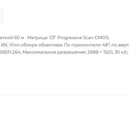
ой 60 м . Матрица: 1/3’’ Progressive Scan CMOS;
с ИК; Угол обзора объектива: По горизонтали: 48°, по вер
.265/H.264, Максимальное разрешение: 2688 × 1520, 30 к/с;
LE T), ISAPI, SDK, Ehome; Сетевой интерфейс: 1 RJ45 10
иовыход; Тревожные интерфейсы: 1 вход/1 выход; Слот 
овия: -30 °C…+60 °C, влажность 95% или меньше (без конд