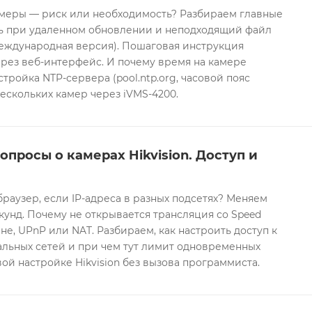
еры — риск или необходимость? Разбираем главные
ть при удаленном обновлении и неподходящий файл
международная версия). Пошаговая инструкция
рез веб-интерфейс. И почему время на камере
тройка NTP-сервера (pool.ntp.org, часовой пояс
ескольких камер через iVMS-4200.
опросы о камерах Hikvision. Доступ и
браузер, если IP-адреса в разных подсетях? Меняем
екунд. Почему не открывается трансляция со Speed
е, UPnP или NAT. Разбираем, как настроить доступ к
альных сетей и при чем тут лимит одновременных
ой настройке Hikvision без вызова программиста.