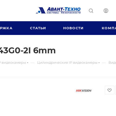
ЕРЖКА
СТАТЬИ
НОВОСТИ
КОМП
43G0-2I 6mm
—
—
P видеокамеры
Цилиндрические IP видеокамеры
Вид