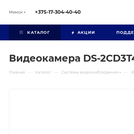
+375-17-304-40-40
Минск
КАТАЛОГ
АКЦИИ
ПОДД
Видеокамера DS-2CD3T
—
—
—
Главная
Каталог
Системы видеонаблюдения
I