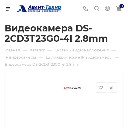
0
Видеокамера DS-
2CD3T23G0-4I 2.8mm
—
—
—
Главная
Каталог
Системы видеонаблюдения
—
—
IP видеокамеры
Цилиндрические IP видеокамеры
Видеокамера DS-2CD3T23G0-4I 2.8mm