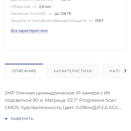
Объектив
—
2,8 мм
Наличие microSD
—
до 128 Гб
Защита от пыли/влаги/вандалозащита
—
IP67
Все характеристики
ОПИСАНИЕ
ХАРАКТЕРИСТИКИ
НАЛИЧИЕ
2MP Уличная цилиндрическая IP-камера с ИК
подсветкой 90 м. Матрица: 1/2,7’’ Progressive Scan
CMOS; Чувствительность: Цвет: 0.018лк@(F2,0,AGC
вкл.), 0лк с ИК; Угол обзора объектива: По
горизонтали: 114°, по вертикали: 62°, по диагонали:
135°; Видеосжатие: H.265+/H.264+/H.265/H.264,