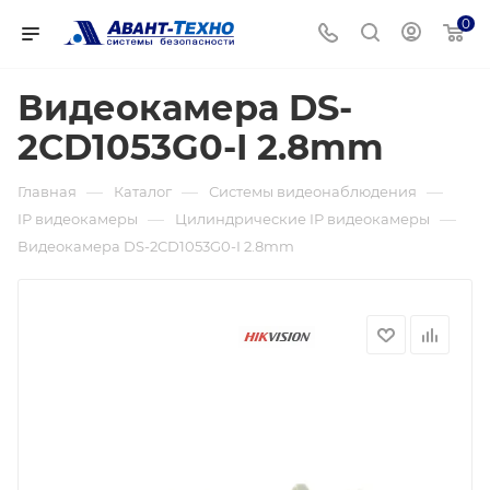
0
Видеокамера DS-
2CD1053G0-I 2.8mm
—
—
—
Главная
Каталог
Системы видеонаблюдения
—
—
IP видеокамеры
Цилиндрические IP видеокамеры
Видеокамера DS-2CD1053G0-I 2.8mm