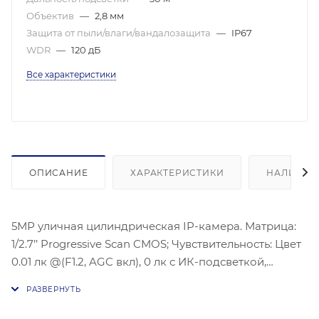
Объектив
—
2,8 мм
Защита от пыли/влаги/вандалозащита
—
IP67
WDR
—
120 дБ
Все характеристики
ОПИСАНИЕ
ХАРАКТЕРИСТИКИ
НАЛИЧИЕ
5МР уличная цилиндрическая IP-камера. Матрица:
1/2.7’’ Progressive Scan CMOS; Чувствительность: Цвет
0.01 лк @(F1.2, AGC вкл), 0 лк с ИК-подсветкой,
Дальность ИК-подсветки: До 30 м; Угол обзора
объектива: по горизонтали:100°, по вертикали:74°, по
диагонали:130°,Видеосжатие: