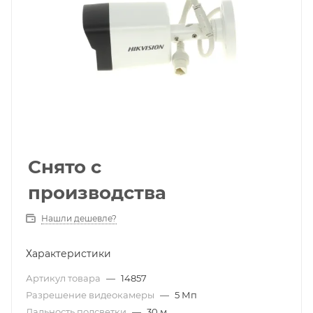
Снято с
производства
Нашли дешевле?
Характеристики
Артикул товара
—
14857
Разрешение видеокамеры
—
5 Мп
Дальность подсветки
—
30 м