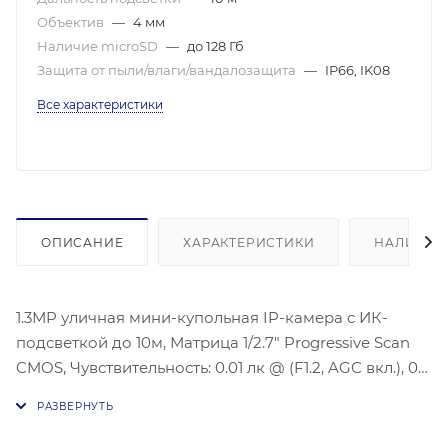
Объектив
—
4 мм
Наличие microSD
—
до 128 Гб
Защита от пыли/влаги/вандалозащита
—
IP66, IK08
Все характеристики
ОПИСАНИЕ
ХАРАКТЕРИСТИКИ
НАЛИЧИЕ
1.3МP уличная мини-купольная IP-камера с ИК-
подсветкой до 10м, Матрица 1/2.7″ Progressive Scan
CMOS, Чувствительность: 0.01 лк @ (F1.2, AGC вкл.), 0
лк с ИК-подсветкой, Технология 120 дБ WDR,
Видеосжатие: H.265/H.264/H.264+/H.265+, Защита:
IP66, IK08, улучшение изображения: BLC/HLC/3D