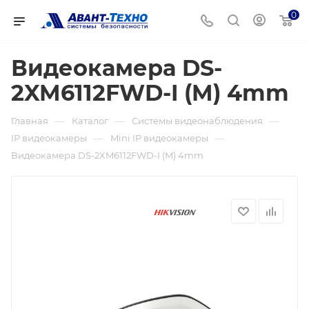
0
Видеокамера DS-
2XM6112FWD-I (M) 4mm
—
—
—
Главная
Каталог
Системы видеонаблюдения
—
—
IP видеокамеры
Mini IP видеокамеры
Видеокамера DS-2XM6112FWD-I (M) 4mm