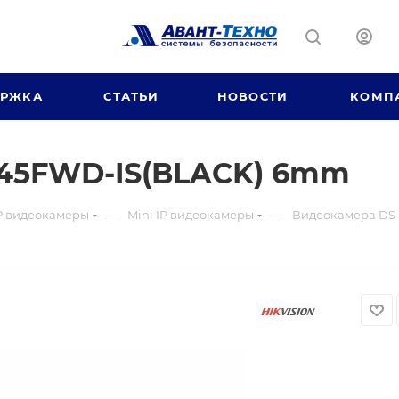
ЕРЖКА
СТАТЬИ
НОВОСТИ
КОМП
45FWD-IS(BLACK) 6mm
—
—
P видеокамеры
Mini IP видеокамеры
Видеокамера DS