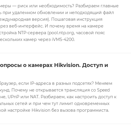
еры — риск или необходимость? Разбираем главные
ть при удаленном обновлении и неподходящий файл
международная версия). Пошаговая инструкция
рез веб-интерфейс. И почему время на камере
тройка NTP-сервера (pool.ntp.org, часовой пояс
ескольких камер через iVMS-4200.
опросы о камерах Hikvision. Доступ и
браузер, если IP-адреса в разных подсетях? Меняем
екунд. Почему не открывается трансляция со Speed
е, UPnP или NAT. Разбираем, как настроить доступ к
альных сетей и при чем тут лимит одновременных
ой настройке Hikvision без вызова программиста.