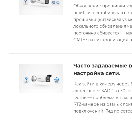
Обновление прошивки кам
ошибки: нестабильная се
прошивки (китайская vs 
локального обновления че
постоянно сбивается — нас
GMT+3) и синхронизация н
Часто задаваемые в
настройка сети.
Как зайти в камеру через 
адрес через SADP за 30 с
Dome — проблема в плагин
PTZ-камере из разных лок
подключений. Гид по сетев