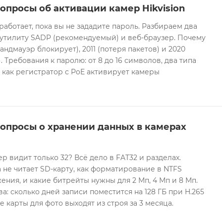
опросы об активации камер Hikvision
 работает, пока вы не зададите пароль. Разбираем два
 утилиту SADP (рекомендуемый) и веб-браузер. Почему
андмауэр блокирует), 2011 (потеря пакетов) и 2020
 Требования к паролю: от 8 до 16 символов, два типа
И как регистратор с PoE активирует камеры
вопросы о хранении данных в камерах
ер видит только 32? Всё дело в FAT32 и разделах.
 не читает SD-карту, как форматирование в NTFS
ния, и какие битрейты нужны для 2 Мп, 4 Мп и 8 Мп.
а: сколько дней записи поместится на 128 ГБ при H.265
е карты для фото выходят из строя за 3 месяца.