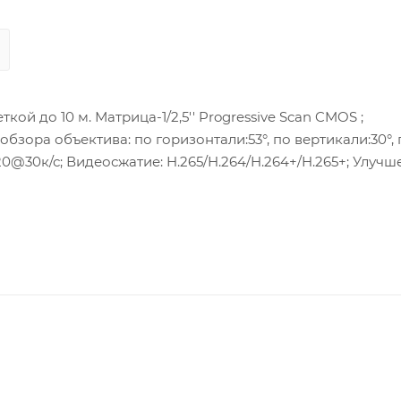
 обзора объектива: по горизонтали:53°, по вертикали:30°,
 Аудио вход/выход: 2/1, Тревожный вход/выход: 1/1,Потр
DXC слот;Клиент-HIK-Connect. рабочие условия:-30 °C - 