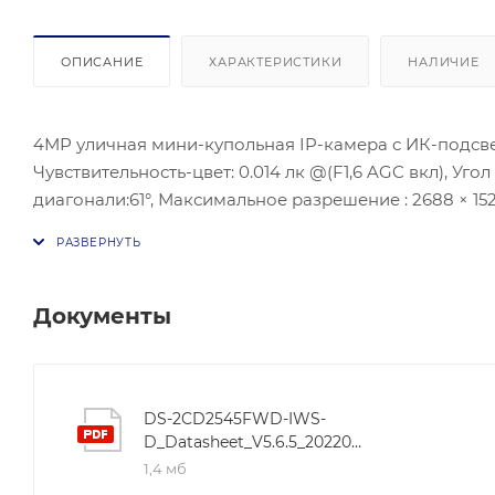
ОПИСАНИЕ
ХАРАКТЕРИСТИКИ
НАЛИЧИЕ
4МР уличная мини-купольная IP-камера с ИК-подсветкой до 10 м. Матрица-1/2,5'' Progressive Scan CMOS ;
Чувствительность-цвет: 0.014 лк @(F1,6 AGC вкл), Угол
диагонали:61°, Максимальное разрешение : 2688 × 1520@30к/с; Видеосжатие: H.265/H.264/H.264+/H.265+; Улучшение
изображения-3D DNR; BLC/HLC;ИК подсветка- до 10 м;
мощность: max.10Вт, Локальное хранилище- SD/SDHC/S
Документы
DS-2CD2545FWD-IWS-
D_Datasheet_V5.6.5_20220609
1,4 мб