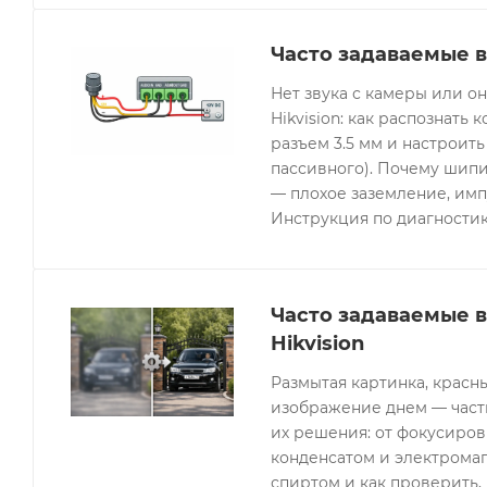
Часто задаваемые в
Нет звука с камеры или 
Hikvision: как распознать 
разъем 3.5 мм и настроить
пассивного). Почему шипи
— плохое заземление, имп
Инструкция по диагностик
Часто задаваемые 
Hikvision
Размытая картинка, красн
изображение днем — часты
их решения: от фокусиров
конденсатом и электрома
спиртом и как проверить, 