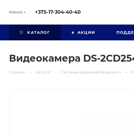
+375-17-304-40-40
Минск
КАТАЛОГ
АКЦИИ
ПОДД
Видеокамера DS-2CD25
—
—
—
Главная
Каталог
Системы видеонаблюдения
I