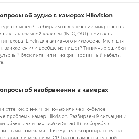
опросы об аудио в камерах Hikvision
он едва слышен? Разбираем подключение микрофона к
контакты клеммной колодки (IN, G, OUT), припаять
 тип входа (LineIn для активного микрофона, MicIn для
т, заикается или вообще не пишет? Типичные ошибки
ульсный блок питания и неэкранированный кабель.
е.
вопросы об изображении в камерах
ый оттенок, снежинки ночью или черно-белое
е проблемы камер Hikvision. Разбираем 9 ситуаций и
ки объектива и настройки Smart IR до борьбы с
гнитными помехами. Почему нельзя протирать купол
не завис ли механизм ICR. Гид по самостоятельной