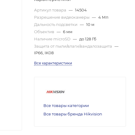
Артикул товара
—
14504
Разрешение видеокамеры
—
4 Мп
Дальность подсветки
—
10 м
Объектив
—
6 мм
Наличие microSD
—
до 128 Гб
Защита от пыли/влаги/вандалозащита
—
IP66, IK08
Все характеристики
Все товары категории
Все товары бренда Hikvision