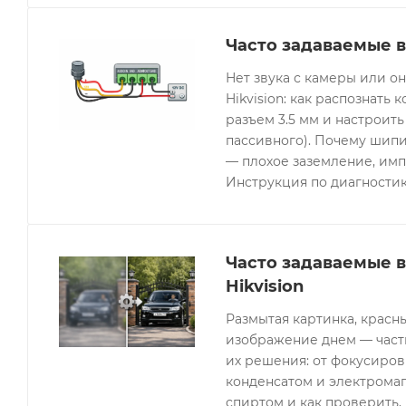
Часто задаваемые в
Нет звука с камеры или 
Hikvision: как распознать 
разъем 3.5 мм и настроить
пассивного). Почему шипи
— плохое заземление, имп
Инструкция по диагностик
Часто задаваемые 
Hikvision
Размытая картинка, красн
изображение днем — часты
их решения: от фокусиров
конденсатом и электрома
спиртом и как проверить, 