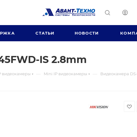
ЕРЖКА
СТАТЬИ
НОВОСТИ
КОМП
45FWD-IS 2.8mm
—
—
P видеокамеры
Mini IP видеокамеры
Видеокамера DS