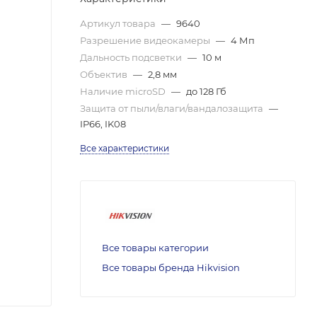
Артикул товара
—
9640
Разрешение видеокамеры
—
4 Мп
Дальность подсветки
—
10 м
Объектив
—
2,8 мм
Наличие microSD
—
до 128 Гб
Защита от пыли/влаги/вандалозащита
—
IP66, IK08
Все характеристики
Все товары категории
Все товары бренда Hikvision