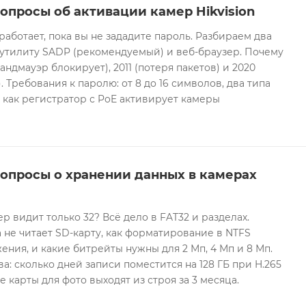
опросы об активации камер Hikvision
 работает, пока вы не зададите пароль. Разбираем два
 утилиту SADP (рекомендуемый) и веб-браузер. Почему
андмауэр блокирует), 2011 (потеря пакетов) и 2020
 Требования к паролю: от 8 до 16 символов, два типа
И как регистратор с PoE активирует камеры
вопросы о хранении данных в камерах
ер видит только 32? Всё дело в FAT32 и разделах.
 не читает SD-карту, как форматирование в NTFS
ния, и какие битрейты нужны для 2 Мп, 4 Мп и 8 Мп.
а: сколько дней записи поместится на 128 ГБ при H.265
е карты для фото выходят из строя за 3 месяца.