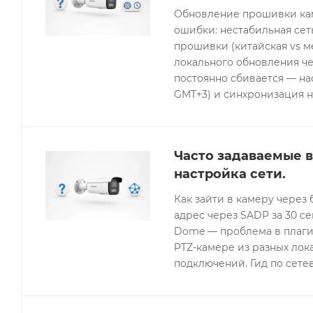
Обновление прошивки кам
ошибки: нестабильная се
прошивки (китайская vs 
локального обновления че
постоянно сбивается — нас
GMT+3) и синхронизация н
Часто задаваемые в
настройка сети.
Как зайти в камеру через 
адрес через SADP за 30 с
Dome — проблема в плагин
PTZ-камере из разных лок
подключений. Гид по сетев