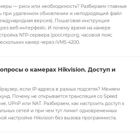
еры — риск или необходимость? Разбираем главные
ть при удаленном обновлении и неподходящий файл
международная версия). Пошаговая инструкция
рез веб-интерфейс. И почему время на камере
тройка NTP-сервера (pool.ntp.org, часовой пояс
ескольких камер через iVMS-4200.
опросы о камерах Hikvision. Доступ и
браузер, если IP-адреса в разных подсетях? Меняем
екунд. Почему не открывается трансляция со Speed
е, UPnP или NAT. Разбираем, как настроить доступ к
альных сетей и при чем тут лимит одновременных
ой настройке Hikvision без вызова программиста.