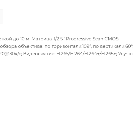
 обзора объектива: по горизонтали:109°, по вертикали:60°
 Аудио вход/выход: 2/1, Тревожный вход/выход: 1/1,Потр
DXC слот;Клиент-HIK-Connect. рабочие условия от -30 °C