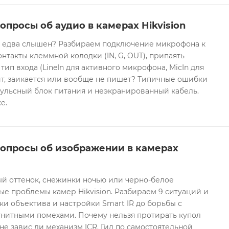
опросы об аудио в камерах Hikvision
он едва слышен? Разбираем подключение микрофона к
контакты клеммной колодки (IN, G, OUT), припаять
 тип входа (LineIn для активного микрофона, MicIn для
т, заикается или вообще не пишет? Типичные ошибки
ульсный блок питания и неэкранированный кабель.
е.
вопросы об изображении в камерах
ый оттенок, снежинки ночью или черно-белое
е проблемы камер Hikvision. Разбираем 9 ситуаций и
ки объектива и настройки Smart IR до борьбы с
гнитными помехами. Почему нельзя протирать купол
не завис ли механизм ICR. Гид по самостоятельной