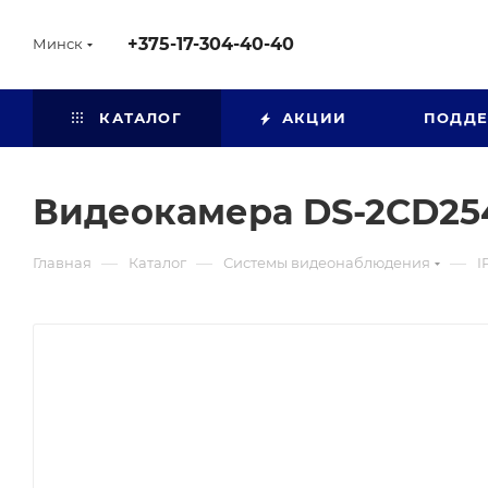
+375-17-304-40-40
Минск
КАТАЛОГ
АКЦИИ
ПОДД
Видеокамера DS-2CD25
—
—
—
Главная
Каталог
Системы видеонаблюдения
I