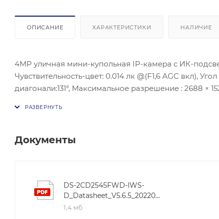
ОПИСАНИЕ
ХАРАКТЕРИСТИКИ
НАЛИЧИЕ
4МР уличная мини-купольная IP-камера с ИК-подсветкой до 10 м. Матрица-1/2,5'' Progressive Scan CMOS;
Чувствительность-цвет: 0.014 лк @(F1,6 AGC вкл), Угол
диагонали:131°, Максимальное разрешение : 2688 × 1520@30к/с; Видеосжатие: H.265/H.264/H.264+/H.265+; Улучшение
изображения-3D DNR; BLC/HLC;ИК подсветка- до 10 м;
мощность: max.10Вт, Локальное хранилище- SD/SDHC/S
Документы
DS-2CD2545FWD-IWS-
D_Datasheet_V5.6.5_2022060
1,4 мб