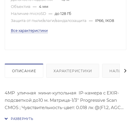
Объектив
—
4 мм
Наличие microSD
—
до 128 Гб
Защита от пыли/влаги/вандалозащита
—
IP66, IK08
Все характеристики
ОПИСАНИЕ
ХАРАКТЕРИСТИКИ
НАЛИЧИЕ
4МР уличная мини-купольная IP-камера с EXIR-
подсветкой до10 м. Матрица-1/3'' Progressive Scan
CMOS ; Чувствительность-цвет: 0.018 лк @(F1.2, AGC
вкл), Угол обзора объектива: по горизонтали:78°, по
вертикали:42°, по диагонали:93°, Максимальное
разрешение : 2688 × 1520 @30к/с; Дополнительный