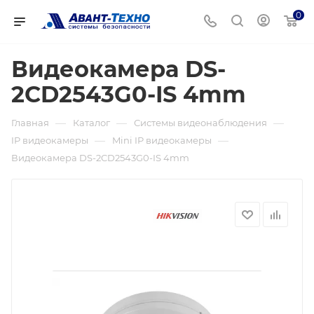
0
Видеокамера DS-
2CD2543G0-IS 4mm
—
—
—
Главная
Каталог
Системы видеонаблюдения
—
—
IP видеокамеры
Mini IP видеокамеры
Видеокамера DS-2CD2543G0-IS 4mm