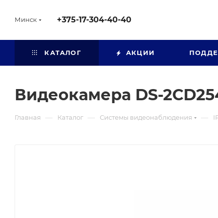
+375-17-304-40-40
Минск
КАТАЛОГ
АКЦИИ
ПОДД
Видеокамера DS-2CD254
—
—
—
Главная
Каталог
Системы видеонаблюдения
I