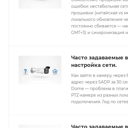
ошибки: нестабильная се
прошивки (китайская vs 
локального обновления че
постоянно сбивается — нас
GMT+3) и синхронизация н
Часто задаваемые в
настройка сети.
Как зайти в камеру через 
адрес через SADP за 30 с
Dome — проблема в плагин
PTZ-камере из разных лок
подключений. Гид по сетев
Часто задаваемые в