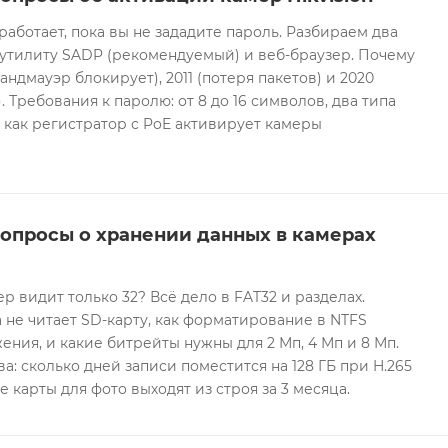
 работает, пока вы не зададите пароль. Разбираем два
 утилиту SADP (рекомендуемый) и веб-браузер. Почему
андмауэр блокирует), 2011 (потеря пакетов) и 2020
 Требования к паролю: от 8 до 16 символов, два типа
И как регистратор с PoE активирует камеры
вопросы о хранении данных в камерах
ер видит только 32? Всё дело в FAT32 и разделах.
 не читает SD-карту, как форматирование в NTFS
ния, и какие битрейты нужны для 2 Мп, 4 Мп и 8 Мп.
а: сколько дней записи поместится на 128 ГБ при H.265
е карты для фото выходят из строя за 3 месяца.