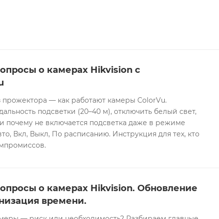
опросы о камерах Hikvision с
u
 прожектора — как работают камеры ColorVu.
дальность подсветки (20–40 м), отключить белый свет,
и почему не включается подсветка даже в режиме
то, Вкл, Выкл, По расписанию. Инструкция для тех, кто
омпромиссов.
опросы о камерах Hikvision. Обновление
низация времени.
еры — риск или необходимость? Разбираем главные