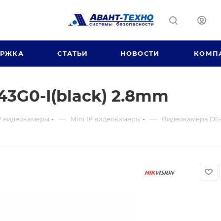
ЕРЖКА
СТАТЬИ
НОВОСТИ
КОМП
3G0-I(black) 2.8mm
—
—
P видеокамеры
Mini IP видеокамеры
Видеокамера DS-