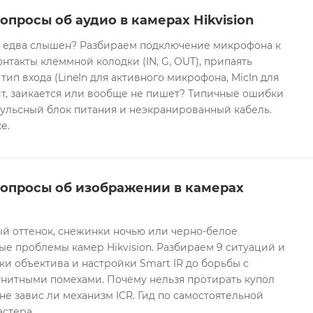
опросы об аудио в камерах Hikvision
он едва слышен? Разбираем подключение микрофона к
контакты клеммной колодки (IN, G, OUT), припаять
 тип входа (LineIn для активного микрофона, MicIn для
т, заикается или вообще не пишет? Типичные ошибки
ульсный блок питания и неэкранированный кабель.
е.
вопросы об изображении в камерах
ый оттенок, снежинки ночью или черно-белое
е проблемы камер Hikvision. Разбираем 9 ситуаций и
ки объектива и настройки Smart IR до борьбы с
гнитными помехами. Почему нельзя протирать купол
не завис ли механизм ICR. Гид по самостоятельной
астера.