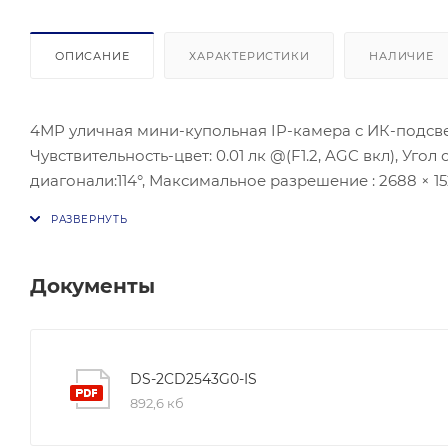
ОПИСАНИЕ
ХАРАКТЕРИСТИКИ
НАЛИЧИЕ
4МР уличная мини-купольная IP-камера с ИК-подсветкой до 10 м. Матрица-1/3'' Progressive Scan CMOS ;
Чувствительность-цвет: 0.01 лк @(F1.2, AGC вкл), Угол
диагонали:114°, Максимальное разрешение : 2688 × 1520@30к/с; Видеосжатие: H.265/H.264/H.264+/H.265+; Улучшение
изображения-3D DNR; BLC/HLC;ИК подсветка- до 10 м
микрофон. Потребляема мощность: макс.10 Вт, Лока
Рабочие условия:-30 °C - +60,Защита: IP66, IK08.
Документы
DS-2CD2543G0-IS
892,6 кб