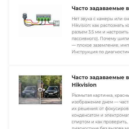
Часто задаваемые в
Нет звука с камеры или 
Hikvision: как распознать 
разъем 3.5 мм и настроить
пассивного). Почему шипи
— плохое заземление, имп
Инструкция по диагностик
Часто задаваемые 
Hikvision
Размытая картинка, красн
изображение днем — часты
их решения: от фокусиров
конденсатом и электрома
спиртом и как проверить, 
диагностике без вызова м