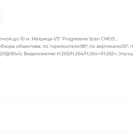
 обзора объектива: по горизонтали:98°, по вертикали:55°, 
; Сетевой интерфейс: 1 RJ45 10M/100M Ethernet; Встроен
льное хранилище- SD/SDHC/SDXC слот; Клиент-HIK-Connec