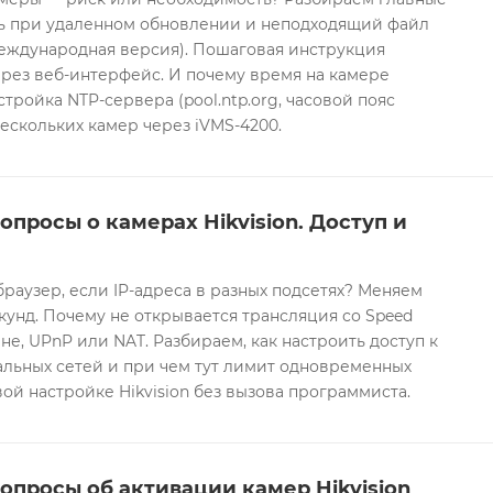
ть при удаленном обновлении и неподходящий файл
международная версия). Пошаговая инструкция
рез веб-интерфейс. И почему время на камере
тройка NTP-сервера (pool.ntp.org, часовой пояс
ескольких камер через iVMS-4200.
опросы о камерах Hikvision. Доступ и
браузер, если IP-адреса в разных подсетях? Меняем
екунд. Почему не открывается трансляция со Speed
е, UPnP или NAT. Разбираем, как настроить доступ к
альных сетей и при чем тут лимит одновременных
ой настройке Hikvision без вызова программиста.
опросы об активации камер Hikvision