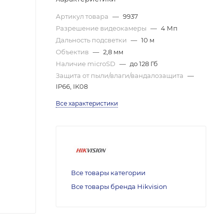
Артикул товара
—
9937
Разрешение видеокамеры
—
4 Мп
Дальность подсветки
—
10 м
Объектив
—
2,8 мм
Наличие microSD
—
до 128 Гб
Защита от пыли/влаги/вандалозащита
—
IP66, IK08
Все характеристики
Все товары категории
Все товары бренда Hikvision