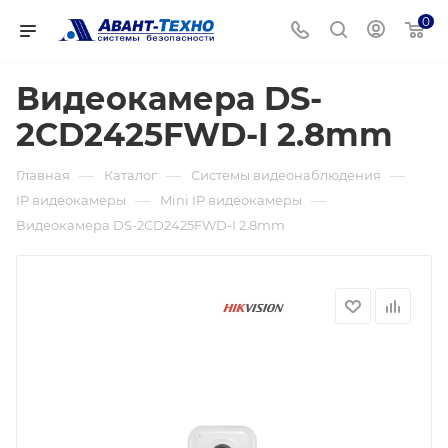
0
Видеокамера DS-
2CD2425FWD-I 2.8mm
—
—
—
Главная
Каталог
Системы видеонаблюдения
—
—
IP видеокамеры
Mini IP видеокамеры
Видеокамера DS-2CD2425FWD-I 2.8mm