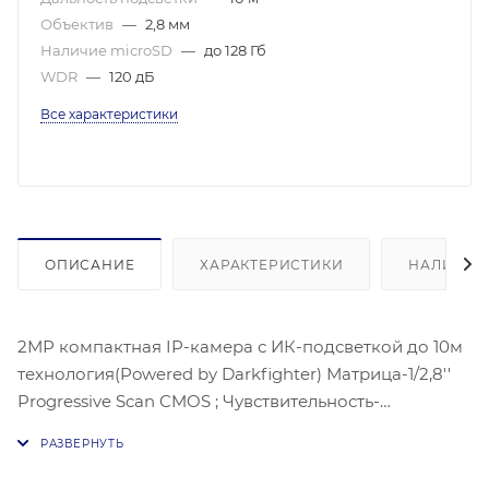
Объектив
—
2,8 мм
Наличие microSD
—
до 128 Гб
WDR
—
120 дБ
Все характеристики
ОПИСАНИЕ
ХАРАКТЕРИСТИКИ
НАЛИЧИЕ
2МР компактная IP-камера с ИК-подсветкой до 10м
технология(Powered by Darkfighter) Матрица-1/2,8''
Progressive Scan CMOS ; Чувствительность-
цвет:0.005лк@(F1,2, AGC ВКЛ) , 0.009 лк @ (F1.6, AGC
вкл) 1920 × 1080 @30 к/с; механический ИК-
фильтр;Угол обзора объектива: по горизонтали:108°,