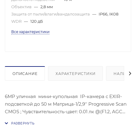
Объектив
—
2,8 мм
Защита от пыли/влаги/вандалозащита
—
IP66, IK08
WDR
—
120 дБ
Все характеристики
ОПИСАНИЕ
ХАРАКТЕРИСТИКИ
НАЛИЧИЕ
6МР уличная мини-купольная IP-камера с EXIR-
подсветкой до 50 м Матрица-1/2,9'' Progressive Scan
CMOS ; Чувствительность-цвет: 0.01 лк @(F1.2, AGC
вкл), 0.028 лк@(F2,0 AGC вкл), Угол обзора
объектива: по горизонтали:97°, по вертикали:67°, по
диагонали:121°, Максимальное разрешение :3072 ×