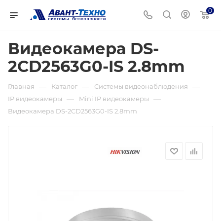
0
Видеокамера DS-
2CD2563G0-IS 2.8mm
—
—
—
Главная
Каталог
Системы видеонаблюдения
—
—
IP видеокамеры
Mini IP видеокамеры
Видеокамера DS-2CD2563G0-IS 2.8mm