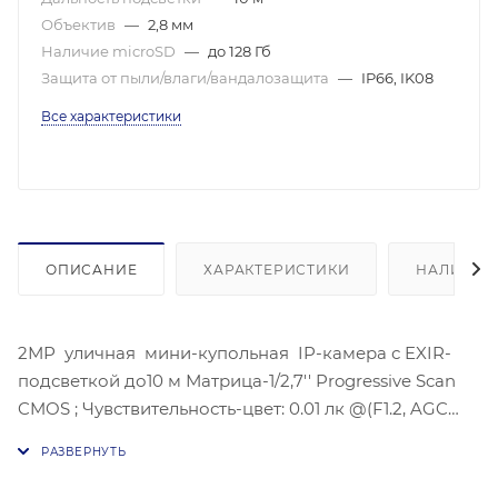
Объектив
—
2,8 мм
Наличие microSD
—
до 128 Гб
Защита от пыли/влаги/вандалозащита
—
IP66, IK08
Все характеристики
ОПИСАНИЕ
ХАРАКТЕРИСТИКИ
НАЛИЧИЕ
2МР уличная мини-купольная IP-камера с EXIR-
подсветкой до10 м Матрица-1/2,7'' Progressive Scan
CMOS ; Чувствительность-цвет: 0.01 лк @(F1.2, AGC
вкл), 0.028 лк@(F2,0 AGC вкл), Угол обзора
объектива: по горизонтали:114°, по вертикали:62°, по
диагонали:135°, Максимальное разрешение :1920 ×