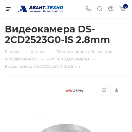
0
Видеокамера DS-
2CD2523G0-IS 2.8mm
—
—
—
Главная
Каталог
Системы видеонаблюдения
—
—
IP видеокамеры
Mini IP видеокамеры
Видеокамера DS-2CD2523G0-IS 2.8mm