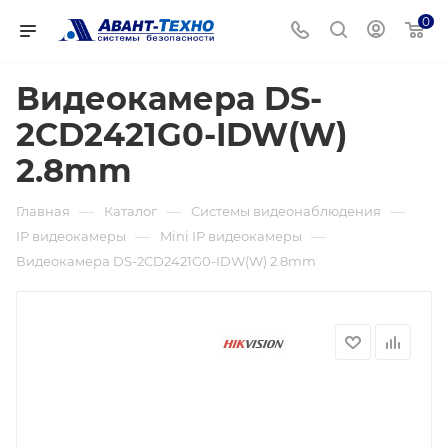
0
Видеокамера DS-
2CD2421G0-IDW(W)
2.8mm
—
—
—
Главная
Каталог
Системы видеонаблюдения
—
—
IP видеокамеры
Mini IP видеокамеры
Видеокамера DS-2CD2421G0-IDW(W) 2.8mm