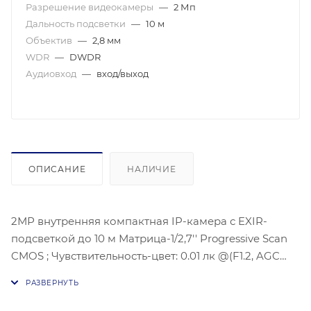
Разрешение видеокамеры
—
2 Мп
Дальность подсветки
—
10 м
Объектив
—
2,8 мм
WDR
—
DWDR
Аудиовход
—
вход/выход
ОПИСАНИЕ
НАЛИЧИЕ
2МР внутренняя компактная IP-камера с EXIR-
подсветкой до 10 м Матрица-1/2,7'' Progressive Scan
CMOS ; Чувствительность-цвет: 0.01 лк @(F1.2, AGC
вкл), 0.028 лк@(F2,0 AGC вкл), Угол обзора
объектива: по горизонтали:132°, по вертикали:77°, по
диагонали:153°, Максимальное разрешение : 1920 ×