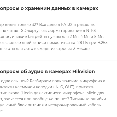
вопросы о хранении данных в камерах
ер видит только 32? Всё дело в FAT32 и разделах.
 не читает SD-карту, как форматирование в NTFS
ния, и какие битрейты нужны для 2 Мп, 4 Мп и 8 Мп.
а: сколько дней записи поместится на 128 ГБ при H.265
е карты для фото выходят из строя за 3 месяца.
опросы об аудио в камерах Hikvision
он едва слышен? Разбираем подключение микрофона к
контакты клеммной колодки (IN, G, OUT), припаять
 тип входа (LineIn для активного микрофона, MicIn для
т, заикается или вообще не пишет? Типичные ошибки
ульсный блок питания и неэкранированный кабель.
е.