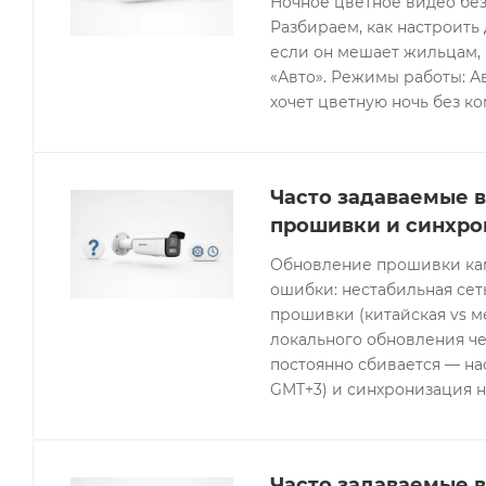
Ночное цветное видео без
Разбираем, как настроить 
если он мешает жильцам, 
«Авто». Режимы работы: Ав
хочет цветную ночь без к
Часто задаваемые в
прошивки и синхро
Обновление прошивки кам
ошибки: нестабильная се
прошивки (китайская vs 
локального обновления че
постоянно сбивается — нас
GMT+3) и синхронизация н
Часто задаваемые в