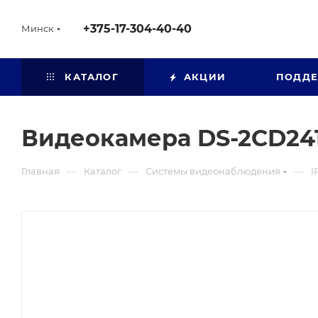
+375-17-304-40-40
Минск
КАТАЛОГ
АКЦИИ
ПОДД
Видеокамера DS-2CD24
—
—
—
Главная
Каталог
Системы видеонаблюдения
I