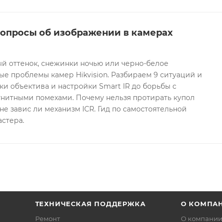
вопросы об изображении в камерах
ый оттенок, снежинки ночью или черно-белое
е проблемы камер Hikvision. Разбираем 9 ситуаций и
ки объектива и настройки Smart IR до борьбы с
гнитными помехами. Почему нельзя протирать купол
не завис ли механизм ICR. Гид по самостоятельной
астера.
ТЕХНИЧЕСКАЯ ПОДДЕРЖКА
О КОМПА
Ремонт
О компани