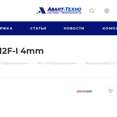
ЕРЖКА
СТАТЬИ
НОВОСТИ
КОМП
12F-I 4mm
—
—
P видеокамеры
Mini IP видеокамеры
Видеокамера DS