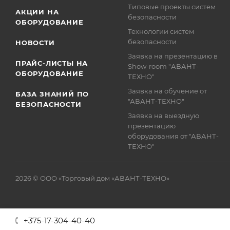
Типовые проекты систем
АКЦИИ НА
безопасности
ОБОРУДОВАНИЕ
Технологии систем
безопасности
НОВОСТИ
Заявка на презентацию в
ПРАЙС-ЛИСТЫ НА
Show-room "АВАНТ-
ОБОРУДОВАНИЕ
ТЕХНО"
Заявка на обучение от
БАЗА ЗНАНИЙ ПО
"АВАНТ-ТЕХНО"
БЕЗОПАСНОСТИ
Заявка на выездную
презентацию
оборудования от "АВАНТ-
ТЕХНО"
2026 © ООО «Торговый дом «АВАНТ-ТЕХНО»
+375-17-304-40-40