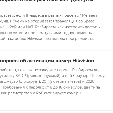
браузер, если IP-адреса в разных подсетях? Меняем
екунд. Почему не открывается трансляция со Speed
е, UPnP или NAT. Разбираем, как настроить доступ к
альных сетей и при чем тут лимит одновременных
ой настройке Hikvision без вызова программиста.
опросы об активации камер Hikvision
 работает, пока вы не зададите пароль. Разбираем два
 утилиту SADP (рекомендуемый) и веб-браузер. Почему
андмауэр блокирует), 2011 (потеря пакетов) и 2020
 Требования к паролю: от 8 до 16 символов, два типа
И как регистратор с PoE активирует камеры