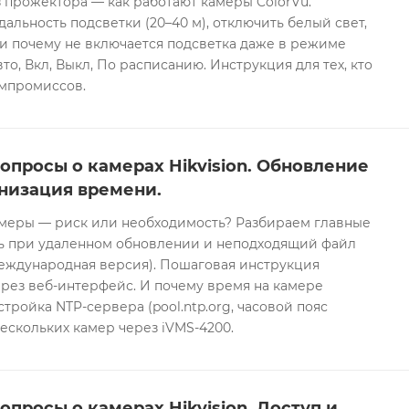
 прожектора — как работают камеры ColorVu.
дальность подсветки (20–40 м), отключить белый свет,
и почему не включается подсветка даже в режиме
то, Вкл, Выкл, По расписанию. Инструкция для тех, кто
омпромиссов.
опросы о камерах Hikvision. Обновление
низация времени.
еры — риск или необходимость? Разбираем главные
ть при удаленном обновлении и неподходящий файл
международная версия). Пошаговая инструкция
рез веб-интерфейс. И почему время на камере
тройка NTP-сервера (pool.ntp.org, часовой пояс
ескольких камер через iVMS-4200.
опросы о камерах Hikvision. Доступ и