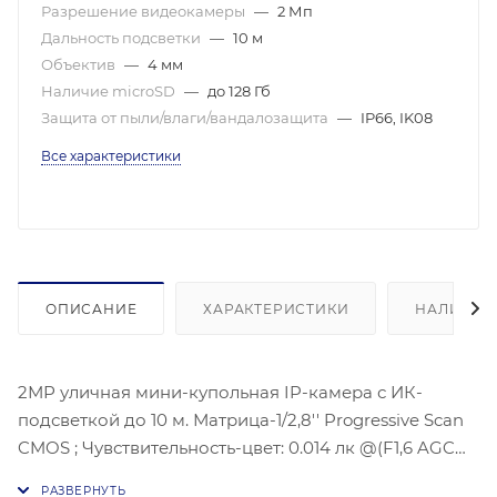
Разрешение видеокамеры
—
2 Мп
Дальность подсветки
—
10 м
Объектив
—
4 мм
Наличие microSD
—
до 128 Гб
Защита от пыли/влаги/вандалозащита
—
IP66, IK08
Все характеристики
ОПИСАНИЕ
ХАРАКТЕРИСТИКИ
НАЛИЧИЕ
2МР уличная мини-купольная IP-камера с ИК-
подсветкой до 10 м. Матрица-1/2,8'' Progressive Scan
CMOS ; Чувствительность-цвет: 0.014 лк @(F1,6 AGC
вкл), Угол обзора объектива: по горизонтали:87°, по