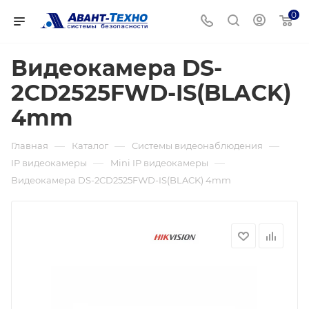
0
Видеокамера DS-
2CD2525FWD-IS(BLACK)
4mm
—
—
—
Главная
Каталог
Системы видеонаблюдения
—
—
IP видеокамеры
Mini IP видеокамеры
Видеокамера DS-2CD2525FWD-IS(BLACK) 4mm