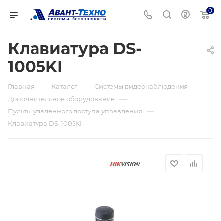
0
Клавиатура DS-
1005KI
—
—
—
Главная
Каталог
Системы видеонаблюдения
—
Дополнительное оборудование
—
Пульты удаленного доступа управления
Клавиатура DS-1005KI