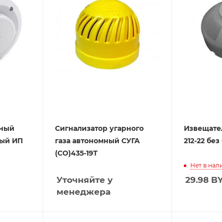
рный
Сигнализатор угарного
Извещате
ый ИП
газа автономный СУГА
212-22 бе
(СО)435-19Т
Нет в нал
Уточняйте у
29.98
B
менеджера