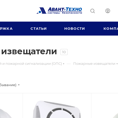
ЕРЖКА
СТАТЬИ
НОВОСТИ
КОМП
 извещатели
10
—
й и пожарной сигнализации (ОПС)
Пожарные извещатели
убывание)