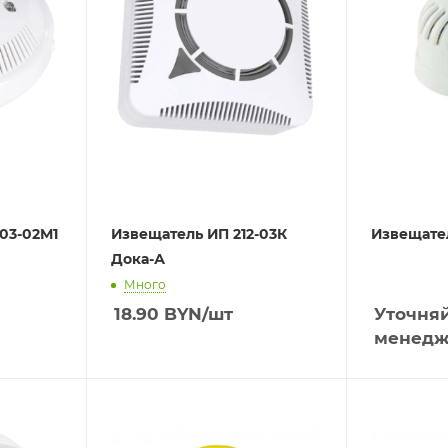
-03-02М1
Извещатель ИП 212-03К
Извещател
Дока-А
Много
18.90
BYN
/шт
Уточняй
менедж