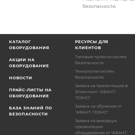
безопасности.
КАТАЛОГ
РЕСУРСЫ ДЛЯ
ОБОРУДОВАНИЯ
КЛИЕНТОВ
Типовые проекты систем
АКЦИИ НА
безопасности
ОБОРУДОВАНИЕ
Технологии систем
безопасности
НОВОСТИ
Заявка на презентацию в
ПРАЙС-ЛИСТЫ НА
Show-room "АВАНТ-
ОБОРУДОВАНИЕ
ТЕХНО"
Заявка на обучение от
БАЗА ЗНАНИЙ ПО
"АВАНТ-ТЕХНО"
БЕЗОПАСНОСТИ
Заявка на выездную
презентацию
оборудования от "АВАНТ-