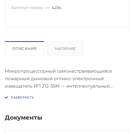
Артикул товара
—
4234
ОПИСАНИЕ
НАЛИЧИЕ
Микропроцессорный самонастраивающийся
пожарный дымовой оптико-электронный
извещатель ИП 212-55М — интеллектуальный
дымовой пожарный извещатель с автоматическим
контролем работоспособности, который
предназначен для раннего обнаружения
возгорания в защищаемом помещении и выдачи
Документы
сигнала "Внимание", "Пожар", «Неисправность»,
«Запыленность». Извещатель рекомендуется