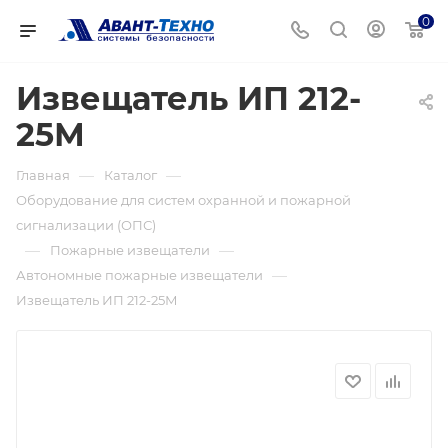
0
Извещатель ИП 212-
25М
—
—
Главная
Каталог
Оборудование для систем охранной и пожарной
сигнализации (ОПС)
—
—
Пожарные извещатели
—
Автономные пожарные извещатели
Извещатель ИП 212-25М