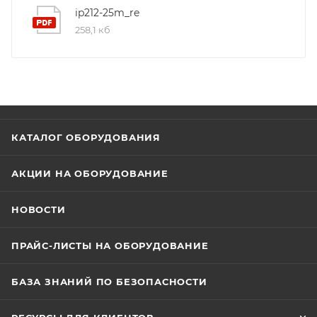
применять для зданий и сооружений где требуется
ip212-25m_re
повышенная надежность систем пожарной
258,1 кб
сигнализации в условиях воздействия
электромагнитных помех, повышенной
запыленности, ограниченным доступом (высота),
сильными потоками воздуха и др.
КАТАЛОГ ОБОРУДОВАНИЯ
АКЦИИ НА ОБОРУДОВАНИЕ
НОВОСТИ
ПРАЙС-ЛИСТЫ НА ОБОРУДОВАНИЕ
БАЗА ЗНАНИЙ ПО БЕЗОПАСНОСТИ