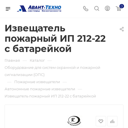
0
Извещатель
пожарный ИП 212-22
с батарейкой
—
—
Главная
Каталог
Оборудование для систем охранной и пожарной
сигнализации (ОПС)
—
—
Пожарные извещатели
—
Автономные пожарные извещатели
Извещатель пожарный ИП 212-22 с батарейкой