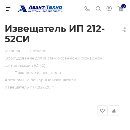
0
Извещатель ИП 212-
52СИ
—
—
Главная
Каталог
Оборудование для систем охранной и пожарной
сигнализации (ОПС)
—
—
Пожарные извещатели
—
Автономные пожарные извещатели
Извещатель ИП 212-52СИ