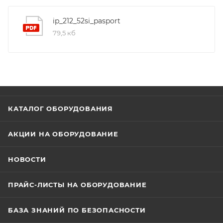
наиболее вероятного возникновения очага пожара.
Предпочтительное размещение извещателя на
ip_212_52si_pasport
потолке, при невозможности выполнения - на стене
79,5 кб
на расстоянии от 10 до 30 см от потолка. Не
устанавливать на расстоянии ближе 50 см от углов.
КАТАЛОГ ОБОРУДОВАНИЯ
АКЦИИ НА ОБОРУДОВАНИЕ
НОВОСТИ
ПРАЙС-ЛИСТЫ НА ОБОРУДОВАНИЕ
БАЗА ЗНАНИЙ ПО БЕЗОПАСНОСТИ