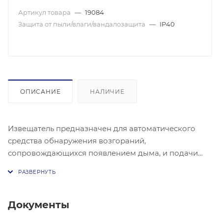
Артикул товара
—
19084
Защита от пыли/влаги/вандалозащита
—
IP40
ОПИСАНИЕ
НАЛИЧИЕ
Извещатель предназначен для автоматического
средства обнаружения возгораний,
сопровождающихся появлением дыма, и подачи
тревожных извещений в виде звуковых и световых
сигналов. Ультрасовременный дизайн корпуса.
Чувствительность по Европейским нормам.
Устанавливается в спальных помещениях или в
Документы
непосредственной близости от них со стороны