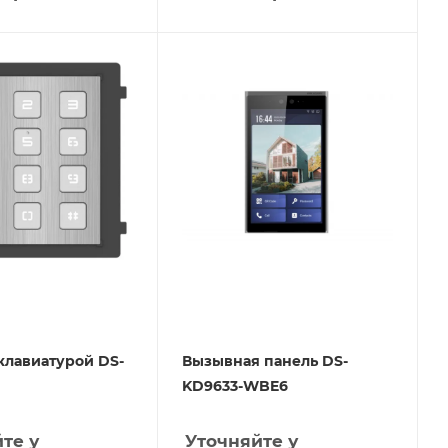
клавиатурой DS-
Вызывная панель DS-
KD9633-WBE6
те у
Уточняйте у