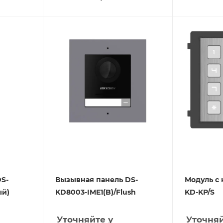
S-
Вызывная панель DS-
Модуль c 
ый)
KD8003-IME1(B)/Flush
KD-KP/S
Уточняйте у
Уточняй