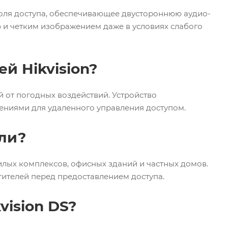
троля доступа, обеспечивающее двустороннюю аудио-
ю и четким изображением даже в условиях слабого
й Hikvision?
 от погодных воздействий. Устройство
ениями для удаленного управления доступом.
ли?
лых комплексов, офисных зданий и частных домов.
тителей перед предоставлением доступа.
ision DS?