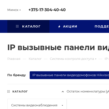
+375-17-304-40-40
Минск
КАТАЛОГ
АКЦИИ
ПОДД
IP вызывные панели ви
—
—
—
Главная
Каталог
Системы контроля доступа
IP
По бренду
IP вызывные панели видеодомофонов Hikvisi
Остаток номенклатуры (
КАТАЛОГ
Системы видеонаблюдения