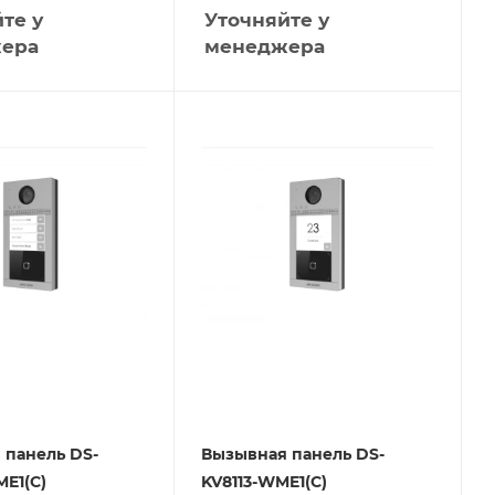
те у
Уточняйте у
ера
менеджера
 панель DS-
Вызывная панель DS-
E1(C)
KV8113-WME1(C)