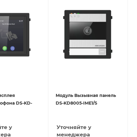
исплея
Модуль Вызывная панель
офона DS-KD-
DS-KD8005-IME1/S
те у
Уточняйте у
ера
менеджера