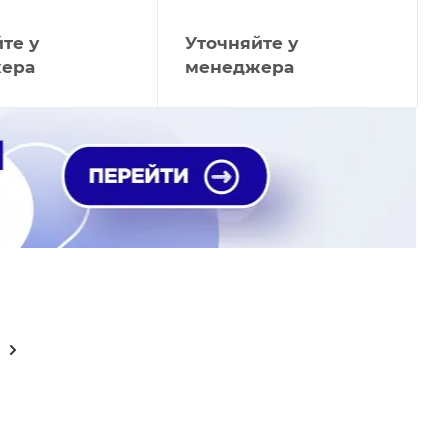
те у
Уточняйте у
ера
менеджера