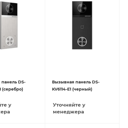
 панель DS-
Вызывная панель DS-
1 (серебро)
KV6114-E1 (черный)
те у
Уточняйте у
ера
менеджера