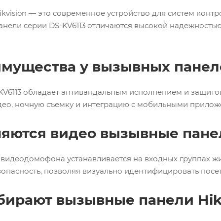
ikvision — это современное устройство для систем кон
панели серии DS-KV6113 отличаются высокой надежность
мущества у вызывных панеле
V6113 обладает антивандальным исполнением и защитой
ео, ночную съемку и интеграцию с мобильными прилож
няются видео вызывные пане
 видеодомофона устанавливается на входных группах жи
опасность, позволяя визуально идентифицировать посе
ирают вызывные панели Hikv