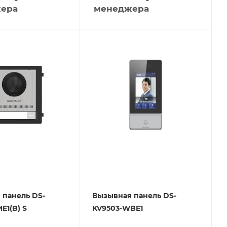
ера
менеджера
 панель DS-
Вызывная панель DS-
E1(B) S
KV9503-WBE1