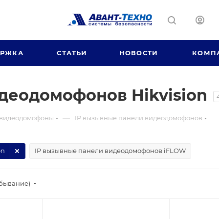
ЕРЖКА
СТАТЬИ
НОВОСТИ
КОМП
деодомофонов Hikvision
—
 видеодомофоны
IP вызывные панели видеодомофонов
on
IP вызывные панели видеодомофонов iFLOW
убывание)