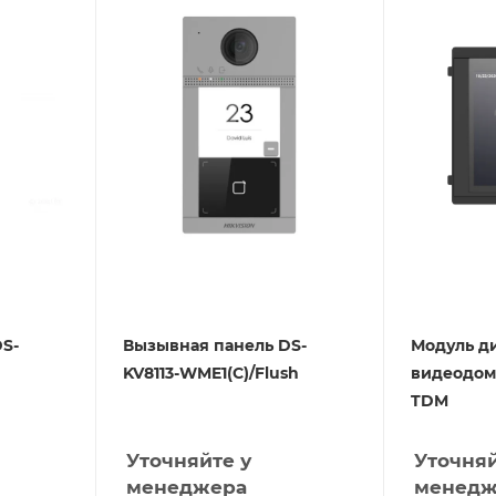
S-
Вызывная панель DS-
Модуль д
KV8113-WME1(C)/Flush
видеодом
TDM
Уточняйте у
Уточняй
менеджера
менедж