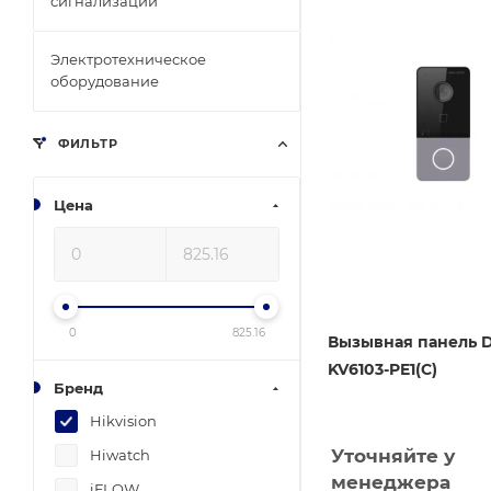
сигнализации
Электротехническое
оборудование
ФИЛЬТР
Цена
0
825.16
Вызывная панель D
KV6103-PE1(C)
Бренд
Hikvision
Уточняйте у
Hiwatch
менеджера
iFLOW