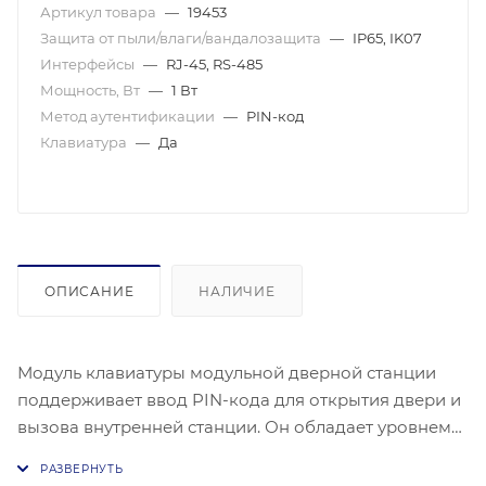
Артикул товара
—
19453
Защита от пыли/влаги/вандалозащита
—
IP65, IK07
Интерфейсы
—
RJ-45, RS-485
Мощность, Вт
—
1 Вт
Метод аутентификации
—
PIN-код
Клавиатура
—
Да
ОПИСАНИЕ
НАЛИЧИЕ
Модуль клавиатуры модульной дверной станции
поддерживает ввод PIN-кода для открытия двери и
вызова внутренней станции. Он обладает уровнем
защиты IP65 и IK07, обеспечивая высокую стойкость
к внешним воздействиям. Модуль оснащен