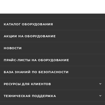
компенсацией подсветки за кнопками клавиатуры,
что делает его удобным в использовании.
Устройство легко устанавливается и расширяется, а
также изготовлено из высококачественной
КАТАЛОГ ОБОРУДОВАНИЯ
нержавеющей стали.
АКЦИИ НА ОБОРУДОВАНИЕ
НОВОСТИ
ПРАЙС-ЛИСТЫ НА ОБОРУДОВАНИЕ
БАЗА ЗНАНИЙ ПО БЕЗОПАСНОСТИ
РЕСУРСЫ ДЛЯ КЛИЕНТОВ
ТЕХНИЧЕСКАЯ ПОДДЕРЖКА