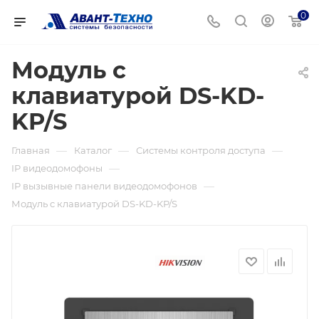
0
Модуль c
клавиатурой DS-KD-
KP/S
—
—
—
Главная
Каталог
Системы контроля доступа
—
IP видеодомофоны
—
IP вызывные панели видеодомофонов
Модуль c клавиатурой DS-KD-KP/S