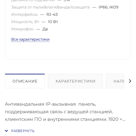
Защита от пыли/влаги/вандалозащита
—
IP66, IK09
Интерфейсы
—
RJ-45
Мощность, Вт
—
10 Вт
Микрофон
—
Да
Все характеристики
ОПИСАНИЕ
ХАРАКТЕРИСТИКИ
НАЛИЧИЕ
Антивандальная IP-вызывная панель,
поддерживающая связь с ведущей станцией,
клиентским ПО и внутренними станциями. 1920 ×
1080 - 25 к/с, угол обзора - H:95°, V:54°. Имеет
функции контроля доступа, cамонастраивающуюся