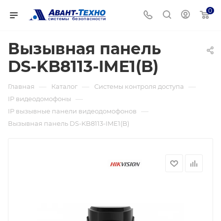
0
Вызывная панель
DS-KB8113-IME1(B)
—
—
—
Главная
Каталог
Системы контроля доступа
—
IP видеодомофоны
—
IP вызывные панели видеодомофонов
Вызывная панель DS-KB8113-IME1(B)