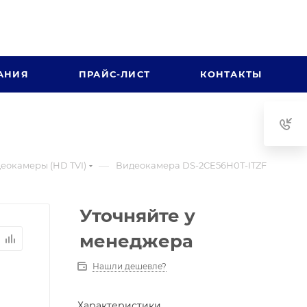
АНИЯ
ПРАЙС-ЛИСТ
КОНТАКТЫ
—
еокамеры (HD TVI)
Видеокамера DS-2CE56H0T-ITZF
Уточняйте у
менеджера
Нашли дешевле?
Характеристики