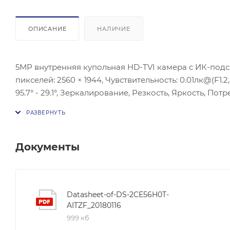
ОПИСАНИЕ
НАЛИЧИЕ
5МР внутренняя купольная HD-TVI камера с ИК-подс
пикселей: 2560 × 1944, Чувствительность: 0.01лк@(F1.2,
95.7° - 29.1°, Зеркалирование, Резкость, Яркость, По
влажность не более 90%.
Документы
Datasheet-of-DS-2CE56H0T-
AITZF_20180116
999 кб