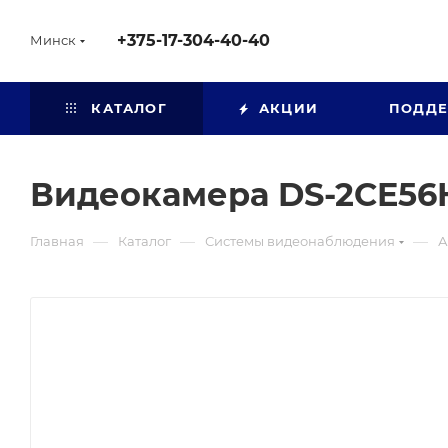
+375-17-304-40-40
Минск
КАТАЛОГ
АКЦИИ
ПОДД
Видеокамера DS-2CE56H
—
—
—
Главная
Каталог
Системы видеонаблюдения
А