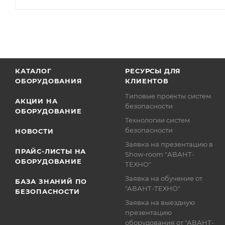
КАТАЛОГ
РЕСУРСЫ ДЛЯ
ОБОРУДОВАНИЯ
КЛИЕНТОВ
Типовые проекты систем
АКЦИИ НА
безопасности
ОБОРУДОВАНИЕ
Технологии систем
безопасности
НОВОСТИ
Заявка на презентацию в
ПРАЙС-ЛИСТЫ НА
Show-room "АВАНТ-
ОБОРУДОВАНИЕ
ТЕХНО"
Заявка на обучение от
БАЗА ЗНАНИЙ ПО
"АВАНТ-ТЕХНО"
БЕЗОПАСНОСТИ
Заявка на выездную
презентацию
оборудования от "АВАНТ-