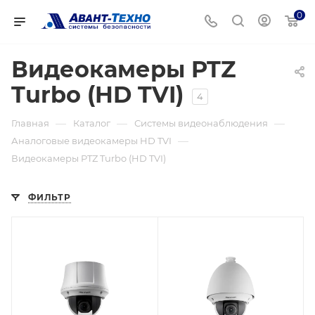
0
Видеокамеры PTZ
Turbo (HD TVI)
4
—
—
—
Главная
Каталог
Системы видеонаблюдения
—
Аналоговые видеокамеры HD TVI
Видеокамеры PTZ Turbo (HD TVI)
ФИЛЬТР