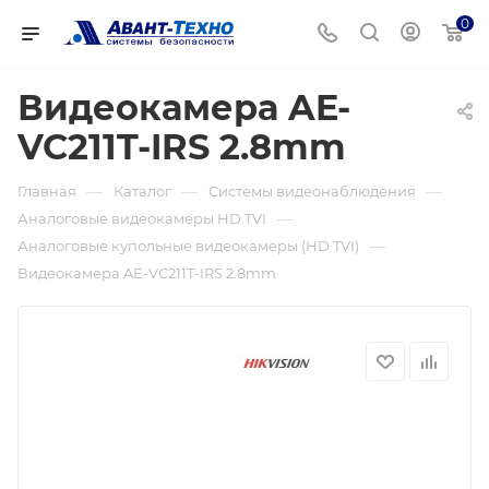
0
Видеокамера AE-
VC211T-IRS 2.8mm
—
—
—
Главная
Каталог
Системы видеонаблюдения
—
Аналоговые видеокамеры HD TVI
—
Аналоговые купольные видеокамеры (HD TVI)
Видеокамера AE-VC211T-IRS 2.8mm