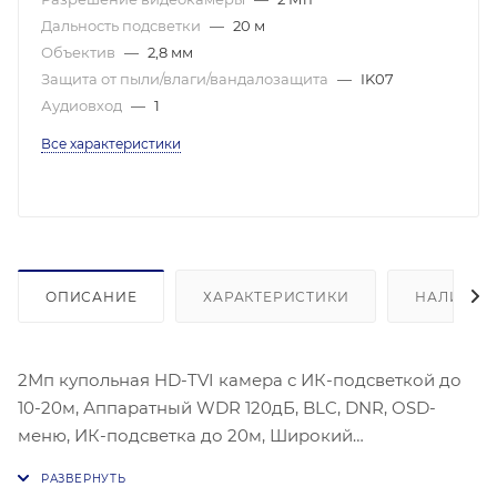
Дальность подсветки
—
20 м
Объектив
—
2,8 мм
Защита от пыли/влаги/вандалозащита
—
IK07
Аудиовход
—
1
Все характеристики
ОПИСАНИЕ
ХАРАКТЕРИСТИКИ
НАЛИЧИЕ
2Мп купольная HD-TVI камера с ИК-подсветкой до
10-20м, Аппаратный WDR 120дБ, BLC, DNR, OSD-
меню, ИК-подсветка до 20м, Широкий
температурный диапазон: -40°C…+60°C, Питание DC
12 В±15%, Матрица: 1/3 Progressive Scan CMOS,