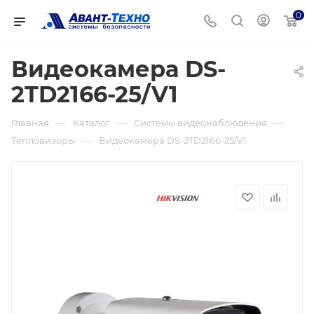
0
Видеокамера DS-
2TD2166-25/V1
—
—
—
Главная
Каталог
Системы видеонаблюдения
—
Тепловизоры
Видеокамера DS-2TD2166-25/V1