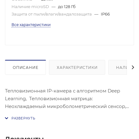
Наличие microSD
—
до 128 Гб
Защита от пыли/влаги/вандалозащита
—
IP66
Все характеристики
ОПИСАНИЕ
ХАРАКТЕРИСТИКИ
НАЛИЧИЕ
Тепловизионная IP-камера с алгоритмом Deep
Learning, Тепловизионная матрица:
Неохлаждаемый микроболометрический сенсор,
Спектральный диапазон: 8 ~ 14мкм, Температурная
чувствительность: <40мк (@25°C, F#=1.0), Объектив:
25 мм, Угол обзора: 24.55° × 19.75°, Максимальное
разрешение: 640 × 512, Улучшение изображения: 3D
Документы