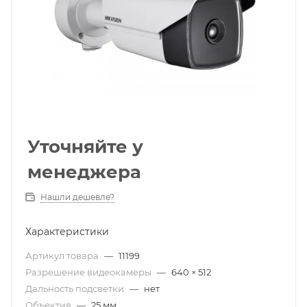
Уточняйте у
менеджера
Нашли дешевле?
Характеристики
Артикул товара
—
11199
Разрешение видеокамеры
—
640 × 512
Дальность подсветки
—
нет
Объектив
—
25 мм