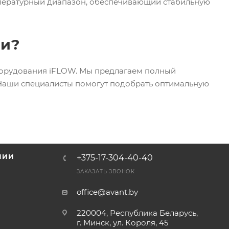
мпературный диапазон, обеспечивающий стабильную
си?
орудования iFLOW. Мы предлагаем полный
 Наши специалисты помогут подобрать оптимальную
НИИ
+375-17-304-40-40
и
ЗАКАЗАТЬ ЗВОНОК
office@avant.by
220004, Республика Беларусь,
г. Минск, ул. Короля, 45