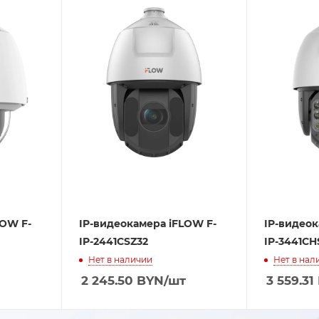
LOW F-
IP-видеокамера iFLOW F-
IP-видеок
IP-2441CSZ32
IP-3441CH
Нет в наличии
Нет в нал
2 245.50
BYN
/шт
3 559.31