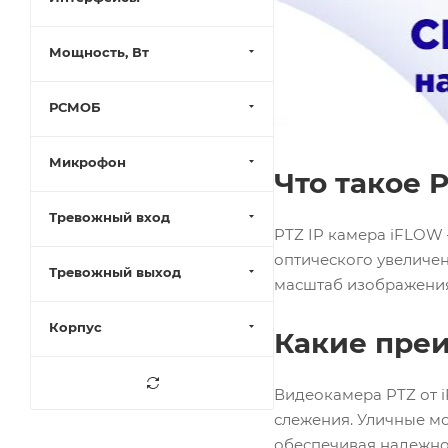
Мощность, Вт
РСМОБ
Микрофон
Что такое 
Тревожный вход
PTZ IP камера iFLOW
оптического увеличе
Тревожный выход
масштаб изображения 
Корпус
Какие преи
Видеокамера PTZ от 
слежения. Уличные м
обеспечивая надежно