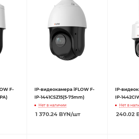
LOW F-
IP-видеокамера iFLOW F-
IP-видеок
PA)
IP-1441CSZ15(5-75mm)
IP-1442CI
Нет в наличии
Нет в нал
1 370.24
BYN
/шт
240.02
B