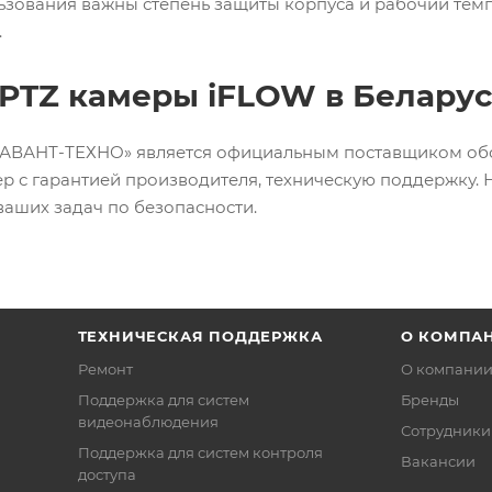
ьзования важны степень защиты корпуса и рабочий те
.
 PTZ камеры iFLOW в Белару
«АВАНТ-ТЕХНО» является официальным поставщиком об
ер с гарантией производителя, техническую поддержку.
аших задач по безопасности.
ТЕХНИЧЕСКАЯ ПОДДЕРЖКА
О КОМПА
Ремонт
О компани
Поддержка для систем
Бренды
видеонаблюдения
Сотрудники
Поддержка для систем контроля
Вакансии
доступа