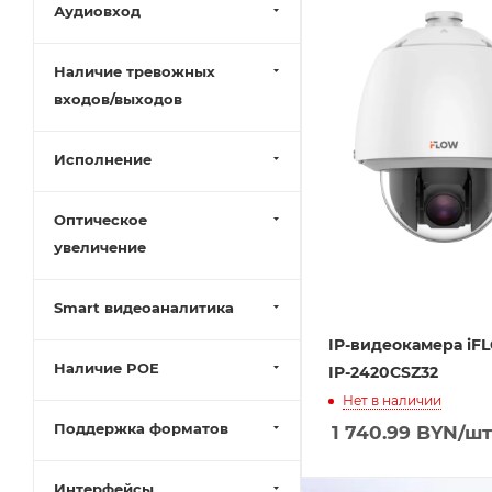
Аудиовход
Наличие тревожных
входов/выходов
Исполнение
Оптическое
увеличение
Smart видеоаналитика
IP-видеокамера iF
Наличие POE
IP-2420CSZ32
Нет в наличии
Поддержка форматов
1 740.99
BYN
/шт
Интерфейсы