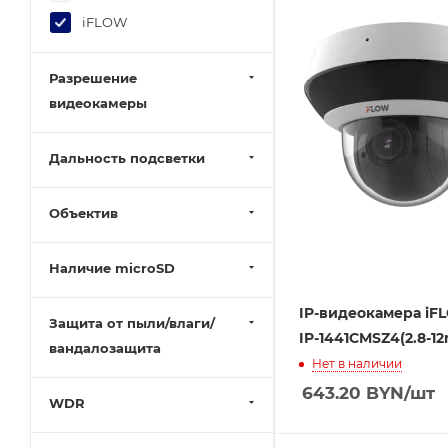
iFLOW
Разрешение
видеокамеры
Дальность подсветки
Объектив
Наличие microSD
IP-видеокамера iF
Защита от пыли/влаги/
IP-1441CMSZ4(2.8-1
вандалозащита
Нет в наличии
643.20
BYN
/шт
WDR