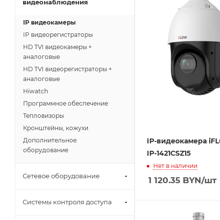
видеонаблюдения
IP видеокамеры
IP видеорегистраторы
HD TVI видеокамеры +
аналоговые
HD TVI видеорегистраторы +
аналоговые
Hiwatch
Программное обеспечение
Тепловизоры
Кронштейны, кожухи
IP-видеокамера iF
Дополнительное
оборудование
IP-1421CSZ15
Нет в наличии
Сетевое оборудование
1 120.35
BYN
/шт
Системы контроля доступа