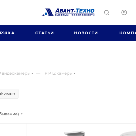
ЕРЖКА
СТАТЬИ
НОВОСТИ
КОМП
—
P видеокамеры
IP PTZ камеры
ikvision
убывание)