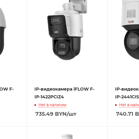
LOW F-
IP-видеокамера iFLOW F-
IP-видеок
IP-1422PCIZ4
IP-2441CI
Нет в наличии
Нет в нал
735.49
BYN
/шт
740.71
B