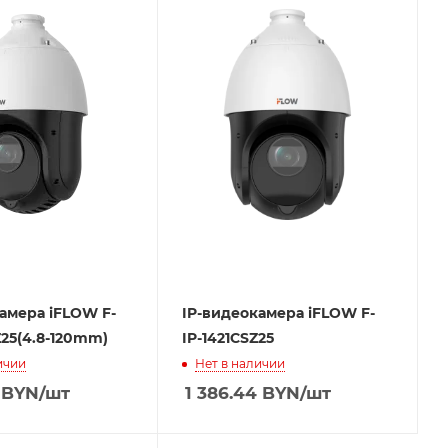
амера iFLOW F-
IP-видеокамера iFLOW F-
Z25(4.8-120mm)
IP-1421CSZ25
ичии
Нет в наличии
BYN
/шт
1 386.44
BYN
/шт