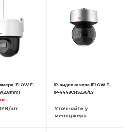
амера iFLOW F-
IP-видеокамера iFLOW F-
W(2.8mm)
IP-4448CHSZ36/LY
ичии
YN
/шт
Уточняйте у
менеджера