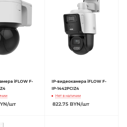
амера iFLOW F-
IP-видеокамера iFLOW F-
SZ4
IP-1442PCIZ4
ичии
Нет в наличии
YN
/шт
822.75
BYN
/шт