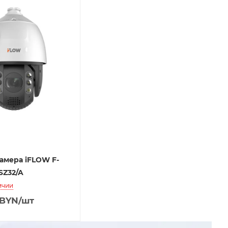
амера iFLOW F-
SZ32/A
ичии
BYN
/шт