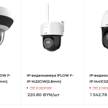
LOW F-
IP-видеокамера iFLOW F-
IP-видеок
2mm)
IP-1422CIW(2.8mm)
IP-1441CS
Нет в наличии
Нет в нал
220.80
BYN
/шт
1 542.78