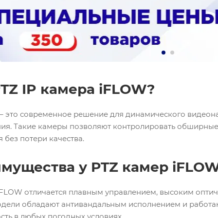
PTZ IP камера iFLOW?
 – это современное решение для динамического видеон
ния. Такие камеры позволяют контролировать обширные 
без потери качества.
мущества у PTZ камер iFLO
iFLOW отличается плавным управлением, высоким опти
одели обладают антивандальным исполнением и работа
сть в любых погодных условиях.